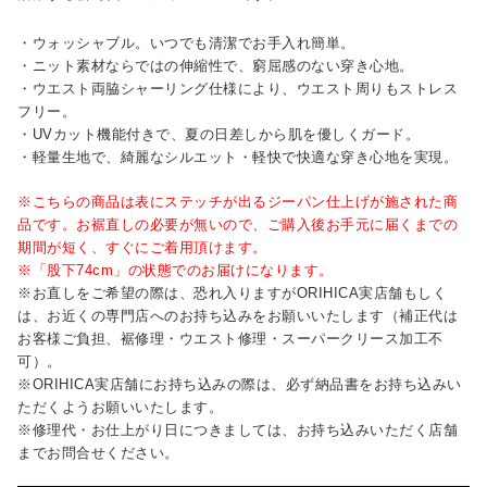
・ウォッシャブル。いつでも清潔でお手入れ簡単。
・ニット素材ならではの伸縮性で、窮屈感のない穿き心地。
・ウエスト両脇シャーリング仕様により、ウエスト周りもストレス
フリー。
・UVカット機能付きで、夏の日差しから肌を優しくガード。
・軽量生地で、綺麗なシルエット・軽快で快適な穿き心地を実現。
※こちらの商品は表にステッチが出るジーパン仕上げが施された商
品です。お裾直しの必要が無いので、ご購入後お手元に届くまでの
期間が短く、すぐにご着用頂けます。
※「股下74cm」の状態でのお届けになります。
※お直しをご希望の際は、恐れ入りますがORIHICA実店舗もしく
は、お近くの専門店へのお持ち込みをお願いいたします（補正代は
お客様ご負担、裾修理・ウエスト修理・スーパークリース加工不
可）。
※ORIHICA実店舗にお持ち込みの際は、必ず納品書をお持ち込みい
ただくようお願いいたします。
※修理代・お仕上がり日につきましては、お持ち込みいただく店舗
までお問合せください。