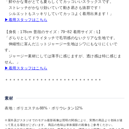
「鮮やかな青がとても夏らしくてカッコいいスラックスです。
ストレッチがかなり効いていて動き易さも抜群です！
シルエットもスッキリしていてカッコよく着用出来ます！」
▶着用スタッフはこちら
【身長：178cm 普段のサイズ：79~82 着用サイズ：L】
「ざらりとしてドライタッチで毛羽感のないクリアな生地です。
伸縮性に富んだニットジャージー生地はシワにもなりにくいで
す。
ジャージー素材にしては薄手に感じますが、透け感は特に感じま
せん。」
▶着用スタッフはこちら
＊＊＊＊＊＊＊＊＊＊＊＊＊＊＊＊＊＊＊＊＊＊＊＊＊
素材
表地：ポリエステル88%・ポリウレタン12%
※屋外及びスタジオでのモデル撮影画像は照明の関係により、実際の商品より色味が違
って見える場合がございます。 商品の色味は単体撮影の画像をご参考ください。