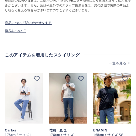
※商品の色味や質感は、ご使用のPC・携帯のモニター環境により実際と違って見える場
合がございます。また、店頭や屋外でのスタッフ撮影画像は、光の加減で実際の商品よ
り明るく見える場合がございますのでご了承くださいませ。
商品について問い合わせをする
返品について
このアイテムを着用したスタイリング
一覧を見る
ENAMIN
Carlos
竹縄 直也
168cm / サイズ SS
178cm / サイズ L
170cm / サイズ L