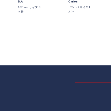
B.A
Carlos
167cm / サイズ S
178cm / サイズ L
本社
本社