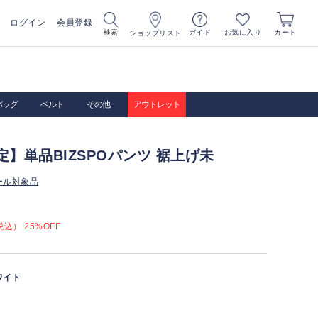
ログイン
会員登録
お気に入り
検索
ガイド
カート
ショップリスト
バッグ
ベルト
その他
アウトレット
定】単品BIZSPOパンツ 裾上げ未
ール対象品
込） 25%OFF
ワイト