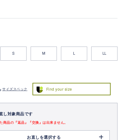
S
M
L
LL
Find your size
サイズスペック
直し対象商品です
た商品の『返品』『交換』は出来ません。
お直しを選択する