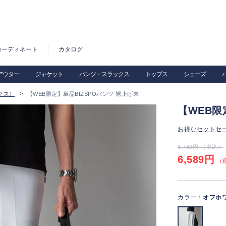
コーディネート
カタログ
アウター
ジャケット
パンツ・スラックス
トップス
シューズ
クス）
【WEB限定】単品BIZSPOパンツ 裾上げ未
【WEB限
お得なセットセ
8,789円 （税込）
6,589円
（税
カラー：
オフホ