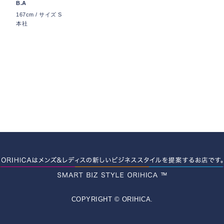
B.A
167cm / サイズ S
本社
COPYRIGHT © ORIHICA.