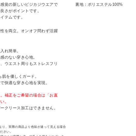
ツ感覚の新しいビジカジウエアで
裏地：ポリエステル100%
の良さがポイントです。
アイテムです。
適性を両立。オンオフ問わず活躍
手入れ簡単。
屈感のない穿き心地。
り、ウエスト周りもストレスフリ
ら肌を優しくガード。
快で快適な穿き心地を実現。
す。補正をご希望の場合は「お直
さい。
パークリース加工はできません。
より、実際の商品より色味が違って見える場合
ください。