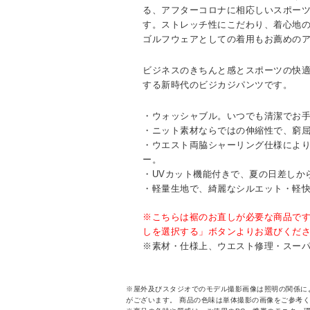
る、アフターコロナに相応しいスポー
す。ストレッチ性にこだわり、着心地
ゴルフウェアとしての着用もお薦めの
ビジネスのきちんと感とスポーツの快
する新時代のビジカジパンツです。
・ウォッシャブル。いつでも清潔でお
・ニット素材ならではの伸縮性で、窮
・ウエスト両脇シャーリング仕様によ
ー。
・UVカット機能付きで、夏の日差しか
・軽量生地で、綺麗なシルエット・軽
※こちらは裾のお直しが必要な商品で
しを選択する」ボタンよりお選びくだ
※素材・仕様上、ウエスト修理・スー
※屋外及びスタジオでのモデル撮影画像は照明の関係に
がございます。 商品の色味は単体撮影の画像をご参考