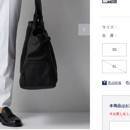
サイズ：
在 庫：
SS
3L
商品情報
本商品はお
※お直しをし