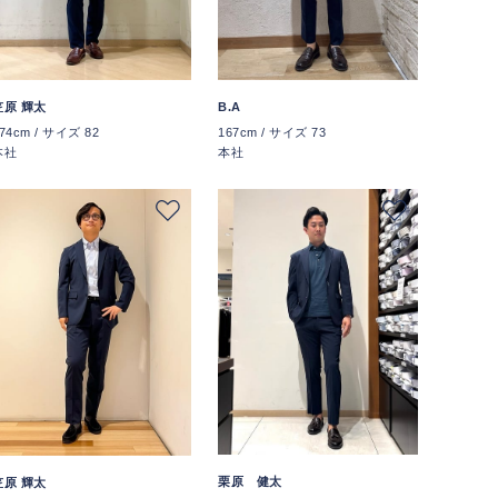
笠原 輝太
B.A
74cm / サイズ 82
167cm / サイズ 73
本社
本社
栗原 健太
笠原 輝太