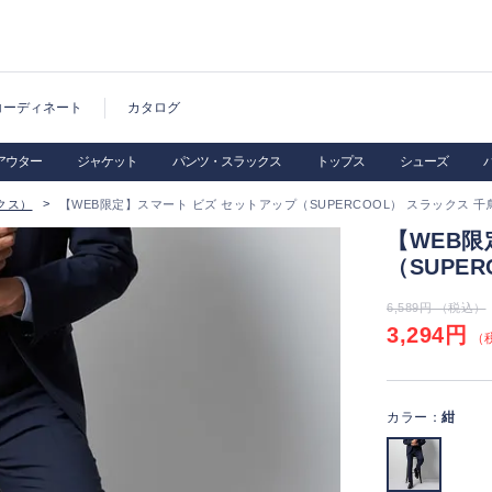
コーディネート
カタログ
アウター
ジャケット
パンツ・スラックス
トップス
シューズ
クス）
【WEB限定】スマート ビズ セットアップ（SUPERCOOL） スラックス 千
【WEB限
（SUPE
6,589円 （税込）
3,294円
（税
カラー：
紺