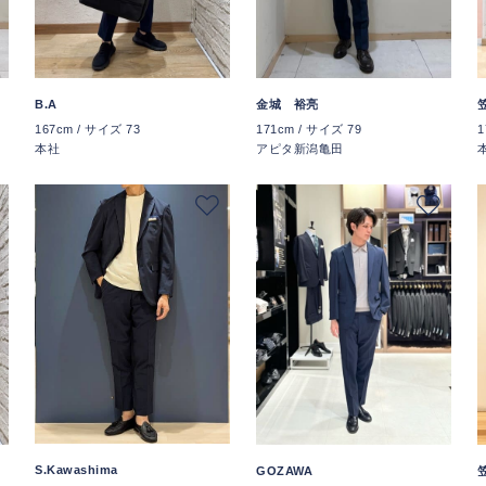
B.A
金城 裕亮
167cm / サイズ 73
171cm / サイズ 79
1
本社
アピタ新潟亀田
S.Kawashima
GOZAWA