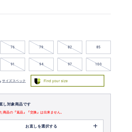
76
79
82
85
91
94
97
100
Find your size
サイズスペック
直し対象商品です
た商品の『返品』『交換』は出来ません。
お直しを選択する