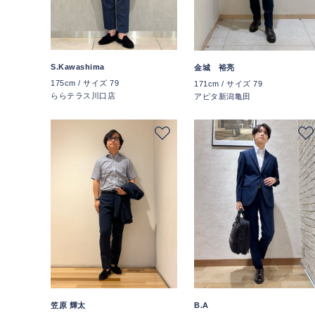
S.Kawashima
金城 裕亮
175cm / サイズ 79
171cm / サイズ 79
ららテラス川口店
アピタ新潟亀田
笠原 輝太
B.A