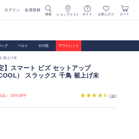
ログイン
会員登録
お気に入り
検索
ガイド
カート
ショップリスト
バッグ
ベルト
その他
アウトレット
鳥 裾上げ未
定】スマート ビズ セットアップ
RCOOL） スラックス 千鳥 裾上げ未
込） 50%OFF
(
10
)