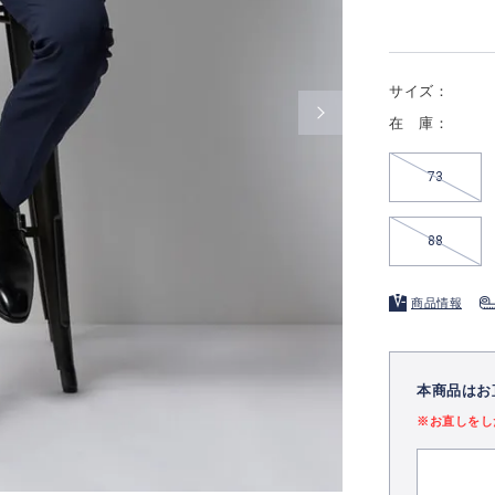
サイズ：
在 庫：
73
88
商品情報
本商品はお
※お直しをし