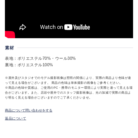
素材
表地：ポリエステル70%・ウール30%
裏地：ポリエステル100%
※屋外及びスタジオでのモデル撮影画像は照明の関係により、実際の商品より色味が違
って見える場合がございます。 商品の色味は単体撮影の画像をご参考ください。
※商品の色味や質感は、ご使用のPC・携帯のモニター環境により実際と違って見える場
合がございます。また、店頭や屋外でのスタッフ撮影画像は、光の加減で実際の商品よ
り明るく見える場合がございますのでご了承くださいませ。
商品について問い合わせをする
返品について