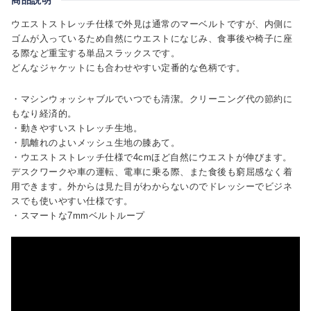
ウエストストレッチ仕様で外見は通常のマーベルトですが、内側に
ゴムが入っているため自然にウエストになじみ、食事後や椅子に座
る際など重宝する単品スラックスです。
どんなジャケットにも合わせやすい定番的な色柄です。
・マシンウォッシャブルでいつでも清潔。クリーニング代の節約に
もなり経済的。
・動きやすいストレッチ生地。
・肌離れのよいメッシュ生地の膝あて。
・ウエストストレッチ仕様で4cmほど自然にウエストが伸びます。
デスクワークや車の運転、電車に乗る際、また食後も窮屈感なく着
用できます。外からは見た目がわからないのでドレッシーでビジネ
スでも使いやすい仕様です。
・スマートな7mmベルトループ