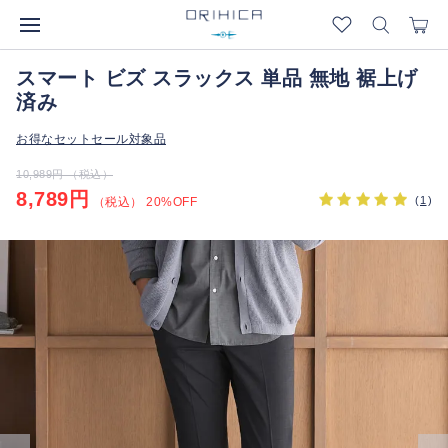
スマート ビズ スラックス 単品 無地 裾上げ
済み
お得なセットセール対象品
10,989円 （税込）
8,789円
(
1
)
（税込） 20%OFF