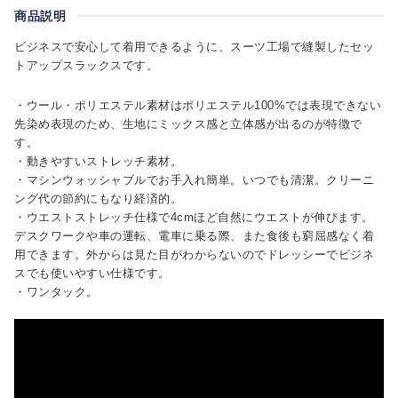
商品説明
ビジネスで安心して着用できるように、スーツ工場で縫製したセッ
トアップスラックスです。
・ウール・ポリエステル素材はポリエステル100%では表現できない
先染め表現のため、生地にミックス感と立体感が出るのが特徴で
す。
・動きやすいストレッチ素材。
・マシンウォッシャブルでお手入れ簡単。いつでも清潔。クリーニ
ング代の節約にもなり経済的。
・ウエストストレッチ仕様で4cmほど自然にウエストが伸びます。
デスクワークや車の運転、電車に乗る際、また食後も窮屈感なく着
用できます。外からは見た目がわからないのでドレッシーでビジネ
スでも使いやすい仕様です。
・ワンタック。