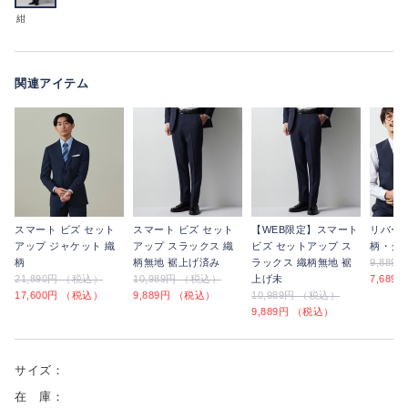
紺
関連アイテム
スマート ビズ セット
スマート ビズ セット
【WEB限定】スマート
リバー
アップ ジャケット 織
アップ スラックス 織
ビズ セットアップ ス
柄・グ
柄
柄無地 裾上げ済み
ラックス 織柄無地 裾
9,889
21,890円 （税込）
10,989円 （税込）
上げ未
7,689
17,600円 （税込）
9,889円 （税込）
10,989円 （税込）
9,889円 （税込）
サイズ：
在 庫：