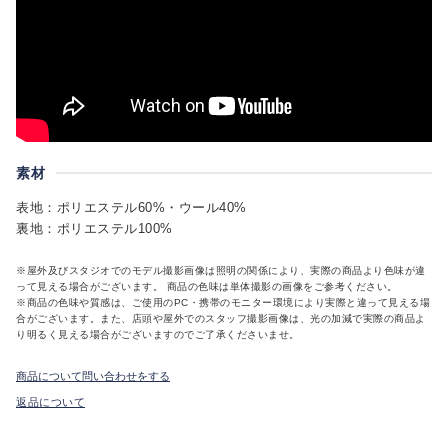
素材
表地：ポリエステル60%・ウール40%
裏地：ポリエステル100%
※屋外及びスタジオでのモデル撮影画像は照明の関係により、実際の商品より色味が違
って見える場合がございます。 商品の色味は単体撮影の画像をご参考ください。
※商品の色味や質感は、ご使用のPC・携帯のモニター環境により実際と違って見える場
合がございます。また、店頭や屋外でのスタッフ撮影画像は、光の加減で実際の商品よ
り明るく見える場合がございますのでご了承くださいませ。
商品について問い合わせをする
返品について