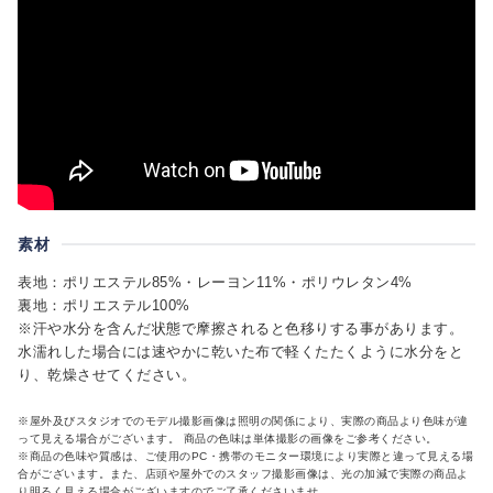
素材
表地：ポリエステル85%・レーヨン11%・ポリウレタン4%
裏地：ポリエステル100%
※汗や水分を含んだ状態で摩擦されると色移りする事があります。
水濡れした場合には速やかに乾いた布で軽くたたくように水分をと
り、乾燥させてください。
※屋外及びスタジオでのモデル撮影画像は照明の関係により、実際の商品より色味が違
って見える場合がございます。 商品の色味は単体撮影の画像をご参考ください。
※商品の色味や質感は、ご使用のPC・携帯のモニター環境により実際と違って見える場
合がございます。また、店頭や屋外でのスタッフ撮影画像は、光の加減で実際の商品よ
り明るく見える場合がございますのでご了承くださいませ。