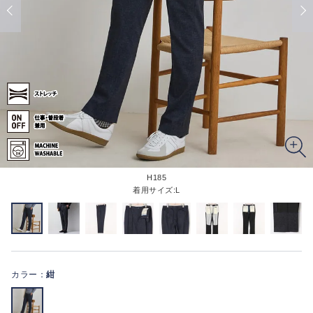
H185
着用サイズ:L
カラー：
紺