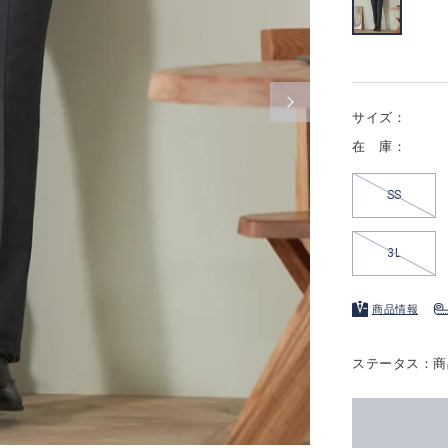
サイズ：
在 庫：
SS
3L
商品情報
ステータス：商