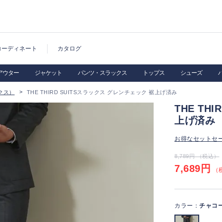
コーディネート
カタログ
アウター
ジャケット
パンツ・スラックス
トップス
シューズ
クス）
THE THIRD SUITSスラックス グレンチェック 裾上げ済み
THE TH
上げ済み
お得なセットセ
8,789円 （税込）
7,689円
（税
カラー：
チャコ