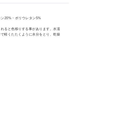
ン20%・ポリウレタン5%
されると色移りする事があります。水濡
布で軽くたたくように水分をとり、乾燥