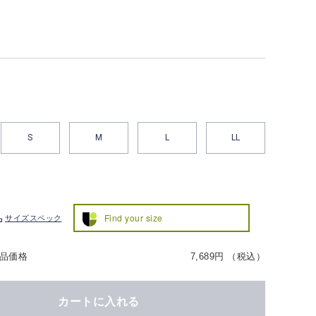
S
M
L
LL
Find your size
サイズスペック
品価格
7,689円 （税込）
カートに入れる