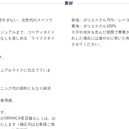
素材
ぎず、堅すぎない、次世代のスーツで
表地：ポリエステル75%・レーヨ
裏地：ポリエステル100%
カジュアルまで、コーディネイト
※汗や水分を含んだ状態で摩擦
こなしを楽しめる「ライフスタイ
れした場合には速やかに乾いた
させてください。
です。
ジュアルライクに仕立てていま
ーニング代の節約にもなり経済
な着用感。
ます。
ORIHICA実店舗もしくは、お
いたします（補正代はお客様ご負