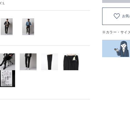
:L
お気
※カラー・サイ