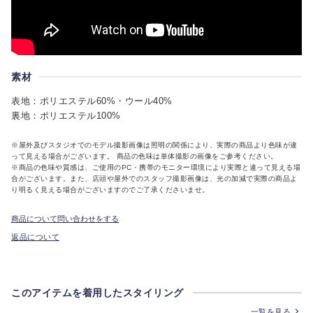
素材
表地：ポリエステル60%・ウール40%
裏地：ポリエステル100%
※屋外及びスタジオでのモデル撮影画像は照明の関係により、実際の商品より色味が違
って見える場合がございます。 商品の色味は単体撮影の画像をご参考ください。
※商品の色味や質感は、ご使用のPC・携帯のモニター環境により実際と違って見える場
合がございます。また、店頭や屋外でのスタッフ撮影画像は、光の加減で実際の商品よ
り明るく見える場合がございますのでご了承くださいませ。
商品について問い合わせをする
返品について
このアイテムを着用したスタイリング
一覧を見る