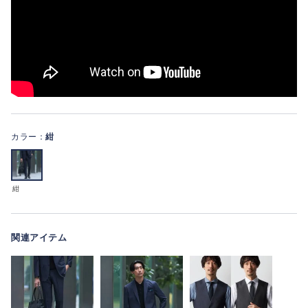
カラー：
紺
紺
関連アイテム