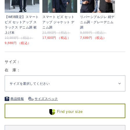
【WEB限定】スマート
スマート ビズ セット
リバーシブルジレ 紺デ
ビズ セットアップ ス
アップ ジャケット デ
ニム調・グレーデニム
ラックス デニム調 裾
ニム調
調
上げ未
21,890円 （税込）
9,889円 （税込）
10,989円 （税込）
17,600円 （税込）
7,689円 （税込）
9,889円 （税込）
サイズ：
在 庫：
サイズを選択してください
商品情報
サイズスペック
Find your size