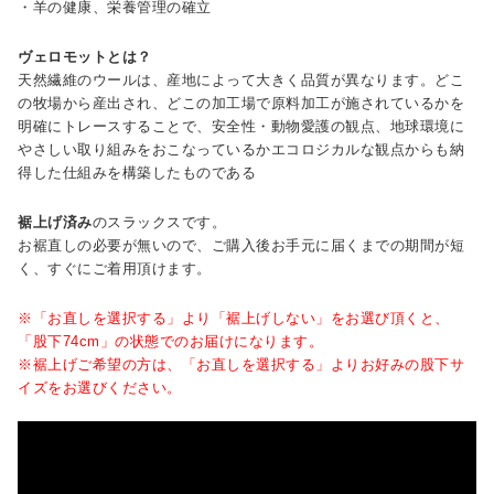
・羊の健康、栄養管理の確立
ヴェロモットとは？
天然繊維のウールは、産地によって大きく品質が異なります。どこ
の牧場から産出され、どこの加工場で原料加工が施されているかを
明確にトレースすることで、安全性・動物愛護の観点、地球環境に
やさしい取り組みをおこなっているかエコロジカルな観点からも納
得した仕組みを構築したものである
裾上げ済み
のスラックスです。
お裾直しの必要が無いので、ご購入後お手元に届くまでの期間が短
く、すぐにご着用頂けます。
※「お直しを選択する」より「裾上げしない」をお選び頂くと、
「股下74cm」の状態でのお届けになります。
※裾上げご希望の方は、「お直しを選択する」よりお好みの股下サ
イズをお選びください。