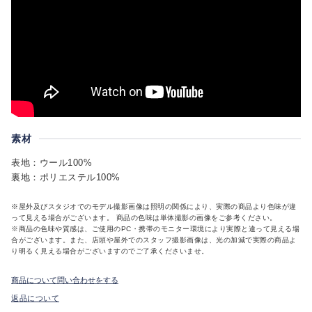
素材
表地：ウール100%
裏地：ポリエステル100%
※屋外及びスタジオでのモデル撮影画像は照明の関係により、実際の商品より色味が違
って見える場合がございます。 商品の色味は単体撮影の画像をご参考ください。
※商品の色味や質感は、ご使用のPC・携帯のモニター環境により実際と違って見える場
合がございます。また、店頭や屋外でのスタッフ撮影画像は、光の加減で実際の商品よ
り明るく見える場合がございますのでご了承くださいませ。
商品について問い合わせをする
返品について