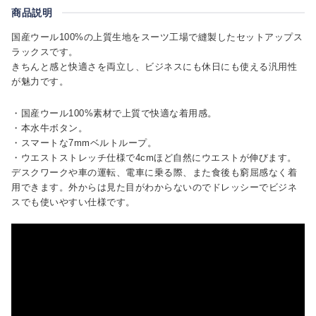
商品説明
国産ウール100%の上質生地をスーツ工場で縫製したセットアップス
ラックスです。
きちんと感と快適さを両立し、ビジネスにも休日にも使える汎用性
が魅力です。
・国産ウール100%素材で上質で快適な着用感。
・本水牛ボタン。
・スマートな7mmベルトループ。
・ウエストストレッチ仕様で4cmほど自然にウエストが伸びます。
デスクワークや車の運転、電車に乗る際、また食後も窮屈感なく着
用できます。外からは見た目がわからないのでドレッシーでビジネ
スでも使いやすい仕様です。