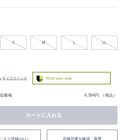
S
M
L
LL
Find your size
サイズスペック
品価格
4,394円 （税込）
カートに入れる
に入り登録
店舗在庫を確認・取置
(19人)