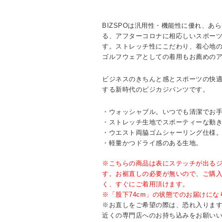
BIZSPOは汎用性・機能性に優れ、あ
る、アフターコロナに相応しいスポー
す。ストレッチ性にこだわり、着心地
ゴルフウェアとしての着用もお薦めの
ビジネスのきちんと感とスポーツの快
する新時代のビジカジパンツです。
・ウォッシャブル。いつでも清潔でお
・ストレッチ生地でスポーティーな動
・ウエスト両脇ゴムシャーリング仕様
・軽量かつドライ感のある生地。
※こちらの商品は表にステッチが出る
す。お裾直しの必要が無いので、ご購
く、すぐにご着用頂けます。
※「股下74cm」の状態でのお届けにな
※お直しをご希望の際は、恐れ入りますが
近くの専門店へのお持ち込みをお願い