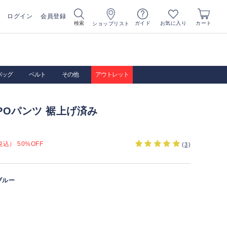
ログイン
会員登録
お気に入り
検索
ガイド
カート
ショップリスト
バッグ
ベルト
その他
アウトレット
SPOパンツ 裾上げ済み
込） 50%OFF
(
3
)
ブルー