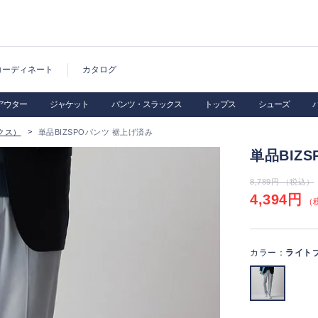
コーディネート
カタログ
アウター
ジャケット
パンツ・スラックス
トップス
シューズ
クス）
単品BIZSPOパンツ 裾上げ済み
単品BIZ
8,789円 （税込）
4,394円
（税
カラー：
ライト