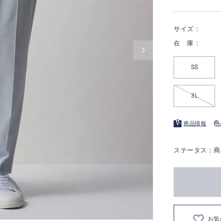
サイズ：
在 庫：
SS
3L
商品情報
ステータス：商
お気