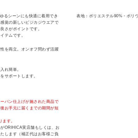
らゆるシーンにも快適に着用でき
表地：ポリエステル90%・ポリウ
ツ感覚の新しいビジカジウエアで
の良さがポイントです。
アイテムです。
適性を両立。オンオフ問わず活躍
手入れ簡単。
きをサポートします。
。
ジーパン仕上げが施された商品で
入後お手元に届くまでの期間が短
ります。
ORIHICA実店舗もしくは、お
いたします（補正代はお客様ご負