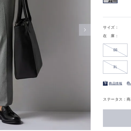
サイズ：
在 庫：
SS
3L
商品情報
ステータス：商