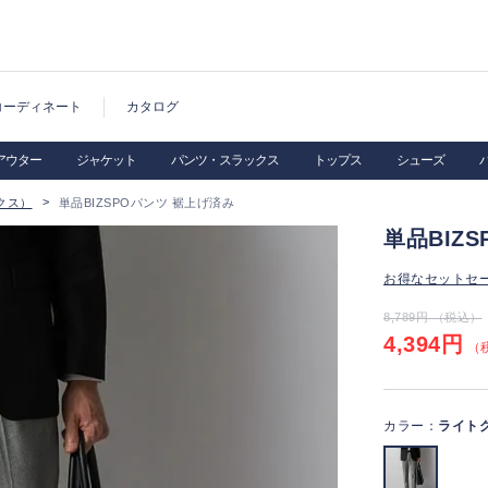
コーディネート
カタログ
アウター
ジャケット
パンツ・スラックス
トップス
シューズ
クス）
単品BIZSPOパンツ 裾上げ済み
単品BIZ
お得なセットセ
8,789円 （税込）
4,394円
（税
カラー：
ライト