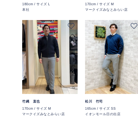
180cm / サイズ L
170cm / サイズ M
本社
マークイズみなとみらい店
竹縄 直也
松川 竹司
170cm / サイズ M
165cm / サイズ SS
マークイズみなとみらい店
イオンモール日の出店