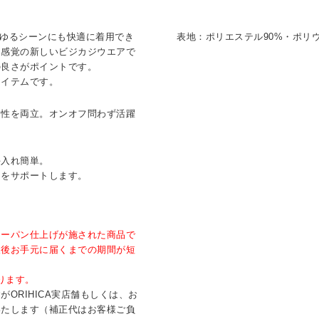
らゆるシーンにも快適に着用でき
表地：ポリエステル90%・ポリウ
ツ感覚の新しいビジカジウエアで
の良さがポイントです。
アイテムです。
適性を両立。オンオフ問わず活躍
手入れ簡単。
きをサポートします。
。
ジーパン仕上げが施された商品で
入後お手元に届くまでの期間が短
ります。
ORIHICA実店舗もしくは、お
いたします（補正代はお客様ご負