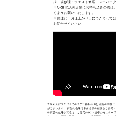
担、裾修理・ウエスト修理・スーパー
※ORIHICA実店舗にお持ち込みの際
くようお願いいたします。
※修理代・お仕上がり日につきまして
お問合せください。
※屋外及びスタジオでのモデル撮影画像は照明の関係に
がございます。 商品の色味は単体撮影の画像をご参考
※商品の色味や質感は、ご使用のPC・携帯のモニター