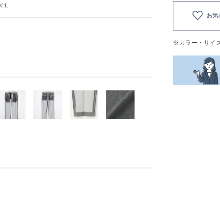
:L
お気
※カラー・サイ