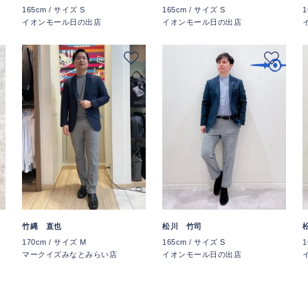
165cm / サイズ S
165cm / サイズ S
1
イオンモール日の出店
イオンモール日の出店
竹縄 直也
松川 竹司
170cm / サイズ M
165cm / サイズ S
1
マークイズみなとみらい店
イオンモール日の出店