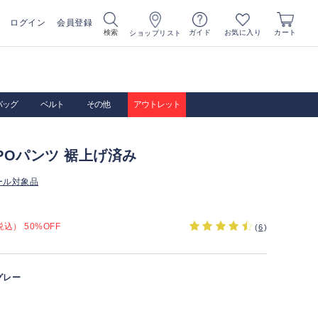
ログイン
会員登録
お気に入り
検索
ガイド
カート
ショップリスト
バッグ
ベルト
その他
アウトレット
SPOパンツ 裾上げ済み
ール対象品
込） 50%OFF
(
6
)
グレー