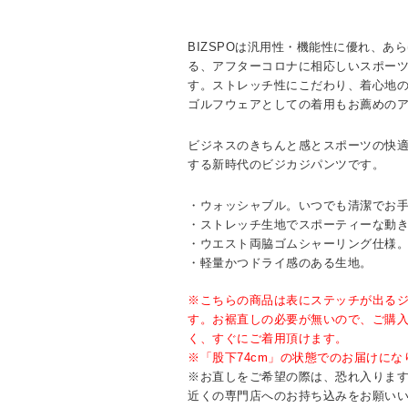
BIZSPOは汎用性・機能性に優れ、あ
る、アフターコロナに相応しいスポー
す。ストレッチ性にこだわり、着心地
ゴルフウェアとしての着用もお薦めの
ビジネスのきちんと感とスポーツの快
する新時代のビジカジパンツです。
・ウォッシャブル。いつでも清潔でお
・ストレッチ生地でスポーティーな動
・ウエスト両脇ゴムシャーリング仕様
・軽量かつドライ感のある生地。
※こちらの商品は表にステッチが出る
す。お裾直しの必要が無いので、ご購
く、すぐにご着用頂けます。
※「股下74cm」の状態でのお届けにな
※お直しをご希望の際は、恐れ入りますが
近くの専門店へのお持ち込みをお願い