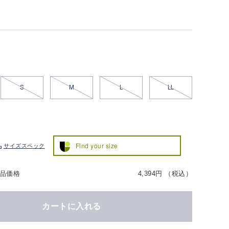
S
M
L
LL
Find your size
サイズスペック
品価格
4,394円 （税込）
カートに入れる