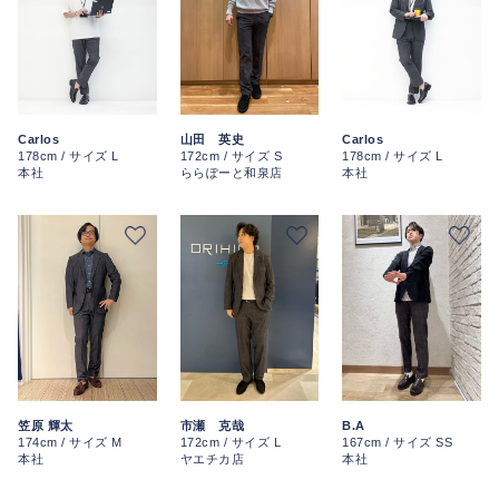
Carlos
山田 英史
Carlos
178cm / サイズ L
172cm / サイズ S
178cm / サイズ L
本社
ららぽーと和泉店
本社
笠原 輝太
市瀬 克哉
B.A
174cm / サイズ M
172cm / サイズ L
167cm / サイズ SS
本社
ヤエチカ店
本社