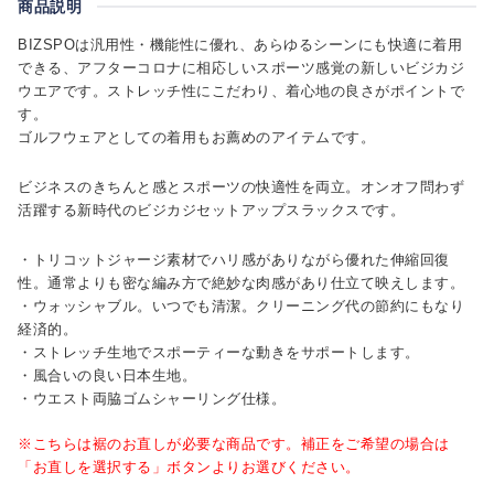
商品説明
BIZSPOは汎用性・機能性に優れ、あらゆるシーンにも快適に着用
できる、アフターコロナに相応しいスポーツ感覚の新しいビジカジ
ウエアです。ストレッチ性にこだわり、着心地の良さがポイントで
す。
ゴルフウェアとしての着用もお薦めのアイテムです。
ビジネスのきちんと感とスポーツの快適性を両立。オンオフ問わず
活躍する新時代のビジカジセットアップスラックスです。
・トリコットジャージ素材でハリ感がありながら優れた伸縮回復
性。通常よりも密な編み方で絶妙な肉感があり仕立て映えします。
・ウォッシャブル。いつでも清潔。クリーニング代の節約にもなり
経済的。
・ストレッチ生地でスポーティーな動きをサポートします。
・風合いの良い日本生地。
・ウエスト両脇ゴムシャーリング仕様。
※こちらは裾のお直しが必要な商品です。補正をご希望の場合は
「お直しを選択する」ボタンよりお選びください。