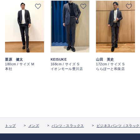
栗原 健太
KEISUKE
山田 英史
180cm / サイズ M
168cm / サイズ S
172cm / サイズ S
本社
イオンモール豊川店
ららぽーと和泉店
トップ
メンズ
パンツ・スラックス
ビジネスパンツ（スラック