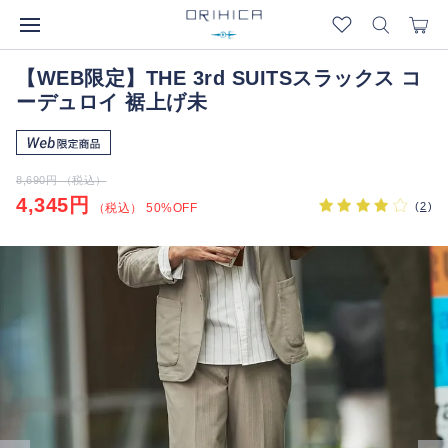
【WEB限定】THE 3rd SUITSスラックス コ
ーデュロイ 裾上げ未
8,690円 （税込）
4,345円
(
2
)
（税込） 50%OFF