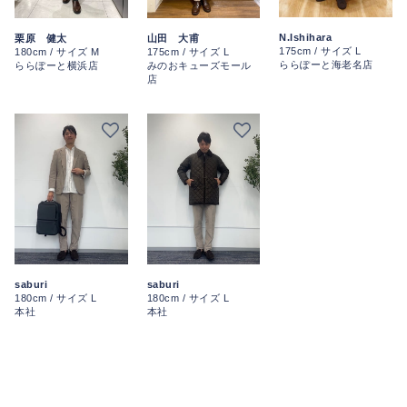
N.Ishihara
栗原 健太
山田 大甫
175cm / サイズ L
180cm / サイズ M
175cm / サイズ L
ららぽーと海老名店
ららぽーと横浜店
みのおキューズモール
店
saburi
saburi
180cm / サイズ L
180cm / サイズ L
本社
本社