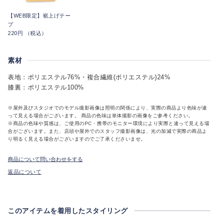
【WEB限定】裾上げテー
プ
220円 （税込）
素材
表地：ポリエステル76%・複合繊維(ポリエステル)24%
膝裏：ポリエステル100%
※屋外及びスタジオでのモデル撮影画像は照明の関係により、実際の商品より色味が違
って見える場合がございます。 商品の色味は単体撮影の画像をご参考ください。
※商品の色味や質感は、ご使用のPC・携帯のモニター環境により実際と違って見える場
合がございます。また、店頭や屋外でのスタッフ撮影画像は、光の加減で実際の商品よ
り明るく見える場合がございますのでご了承くださいませ。
商品について問い合わせをする
返品について
このアイテムを着用したスタイリング