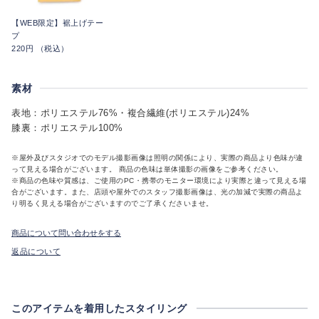
【WEB限定】裾上げテー
プ
220円 （税込）
素材
表地：ポリエステル76%・複合繊維(ポリエステル)24%
膝裏：ポリエステル100%
※屋外及びスタジオでのモデル撮影画像は照明の関係により、実際の商品より色味が違
って見える場合がございます。 商品の色味は単体撮影の画像をご参考ください。
※商品の色味や質感は、ご使用のPC・携帯のモニター環境により実際と違って見える場
合がございます。また、店頭や屋外でのスタッフ撮影画像は、光の加減で実際の商品よ
り明るく見える場合がございますのでご了承くださいませ。
商品について問い合わせをする
返品について
このアイテムを着用したスタイリング