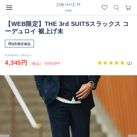
【WEB限定】THE 3rd SUITSスラックス コ
ーデュロイ 裾上げ未
8,690円 （税込）
4,345円
(
2
)
（税込） 50%OFF