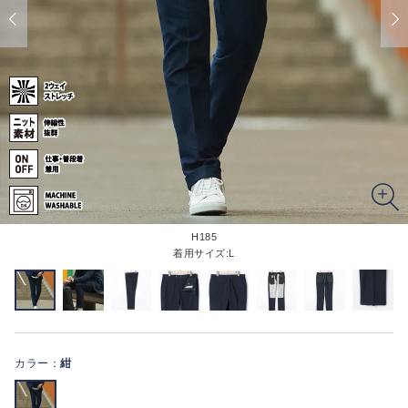
H185
着用サイズ:L
カラー：
紺