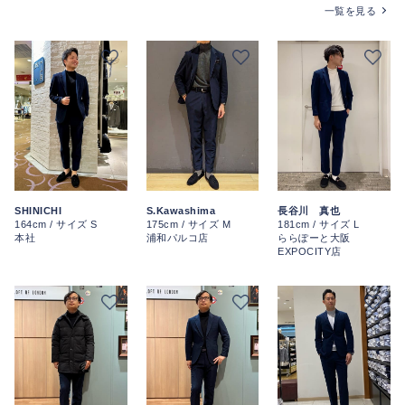
一覧を見る
S.Kawashima
SHINICHI
長谷川 真也
175cm / サイズ M
164cm / サイズ S
181cm / サイズ L
浦和パルコ店
本社
ららぽーと大阪
EXPOCITY店