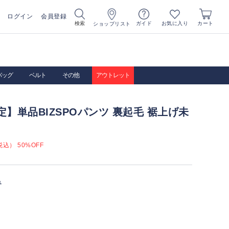
ログイン
会員登録
お気に入り
検索
ガイド
カート
ショップリスト
バッグ
ベルト
その他
アウトレット
定】単品BIZSPOパンツ 裏起毛 裾上げ未
込） 50%OFF
ュ