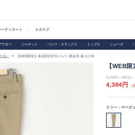
コーディネート
カタログ
アウター
ジャケット
パンツ・スラックス
トップス
シューズ
クス）
【WEB限定】単品BIZSPOパンツ 裏起毛 裾上げ未
【WEB限
8,789円 （税込）
4,394円
（税
カラー：
ベージ