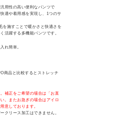
る汎用性の高い便利なパンツで
快適や着用感を実現し、1つのサ
起毛を施すことで暖かさと快適さを
かく活躍する多機能パンツです。
手入れ簡単。
。
PO商品と比較するとストレッチ
す。補正をご希望の場合は「お直
さい。またお急ぎの場合はアイロ
ご用意しております。
パークリース加工はできません。