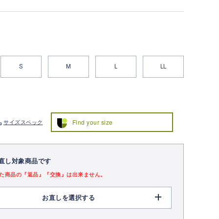
S
M
L
LL
Find your size
サイズスペック
直し対象商品です
た商品の『返品』『交換』は出来ません。
お直しを選択する