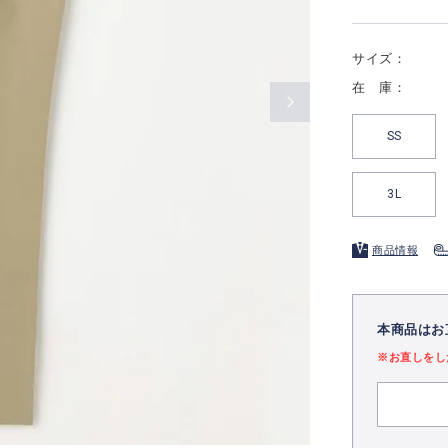
サイズ：
在 庫：
SS
3L
商品情報
本商品はお
※お直しをし