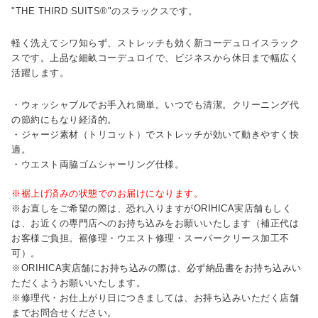
"THE THIRD SUITS®"のスラックスです。
軽く洗えてシワ知らず、ストレッチも効く新コーデュロイスラック
スです。上品な細畝コーデュロイで、ビジネスから休日まで幅広く
活躍します。
・ウォッシャブルでお手入れ簡単。いつでも清潔。クリーニング代
の節約にもなり経済的。
・ジャージ素材（トリコット）でストレッチが効いて動きやすく快
適。
・ウエスト両脇ゴムシャーリング仕様。
※裾上げ済みの状態でのお届けになります。
※お直しをご希望の際は、恐れ入りますがORIHICA実店舗もしく
は、お近くの専門店へのお持ち込みをお願いいたします（補正代は
お客様ご負担。裾修理・ウエスト修理・スーパークリース加工不
可）。
※ORIHICA実店舗にお持ち込みの際は、必ず納品書をお持ち込みい
ただくようお願いいたします。
※修理代・お仕上がり日につきましては、お持ち込みいただく店舗
までお問合せください。