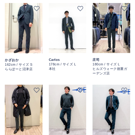
Carlos
庄司
かざおか
178cm / サイズ L
180cm / サイズ L
162cm / サイズ S
本社
ヒルズウォーク徳重ガ
ららぽーと沼津店
ーデンズ店