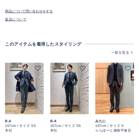
商品について問い合わせをする
返品について
このアイテムを着用したスタイリング
一覧を見る
みたに
B.A
B.A
167cm / サイズ S
167cm / サイズ SS
167cm / サイズ SS
ららぽーと湘南平塚店
本社
本社