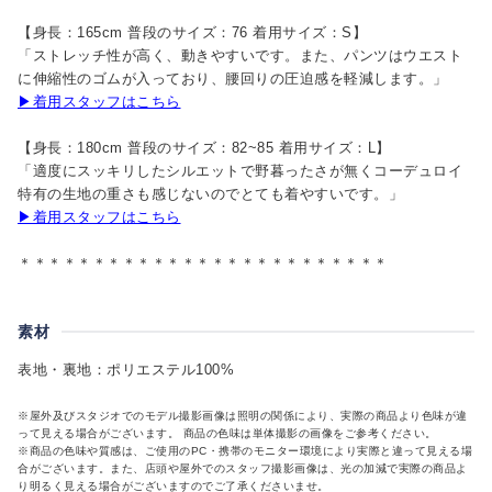
【身長：165cm 普段のサイズ：76 着用サイズ：S】
「ストレッチ性が高く、動きやすいです。また、パンツはウエスト
に伸縮性のゴムが入っており、腰回りの圧迫感を軽減します。」
▶着用スタッフはこちら
【身長：180cm 普段のサイズ：82~85 着用サイズ：L】
「適度にスッキリしたシルエットで野暮ったさが無くコーデュロイ
特有の生地の重さも感じないのでとても着やすいです。」
▶着用スタッフはこちら
＊＊＊＊＊＊＊＊＊＊＊＊＊＊＊＊＊＊＊＊＊＊＊＊＊
素材
表地・裏地：ポリエステル100%
※屋外及びスタジオでのモデル撮影画像は照明の関係により、実際の商品より色味が違
って見える場合がございます。 商品の色味は単体撮影の画像をご参考ください。
※商品の色味や質感は、ご使用のPC・携帯のモニター環境により実際と違って見える場
合がございます。また、店頭や屋外でのスタッフ撮影画像は、光の加減で実際の商品よ
り明るく見える場合がございますのでご了承くださいませ。