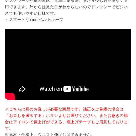
デスクワークや車の運転、電車に乗る際、また食後も窮屈感なく着
用できます。外からは見た目がわからないのでドレッシーでビジネ
スでも使いやすい仕様です。
・スマートな7mmベルトループ
※こちらは裾のお直しが必要な商品です。補正をご希望の場合は
「お直しを選択する」ボタンよりお選びください。またお急ぎの場
合はアイロンで裾上げができる、裾上げテープもご用意しておりま
す。
※素材・仕様上、ウエスト伸ばしはできません。