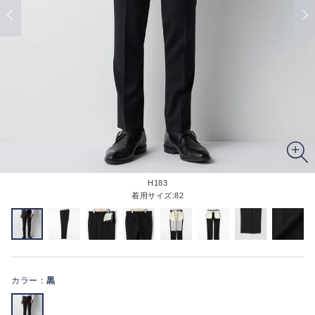
H183
着用サイズ:82
カラー：
黒