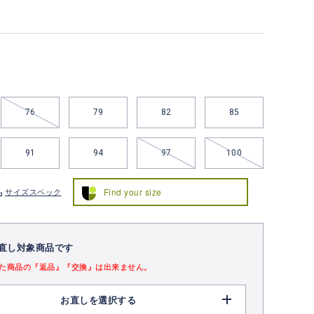
76
79
82
85
91
94
97
100
Find your size
サイズスペック
直し対象商品です
た商品の『返品』『交換』は出来ません。
お直しを選択する