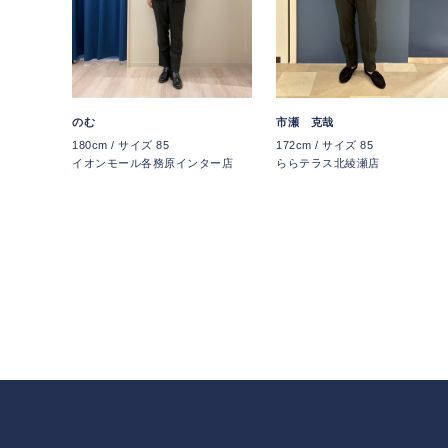
のむ
市瀬 克哉
180cm / サイズ 85
172cm / サイズ 85
イオンモール各務原インター店
ららテラス北綾瀬店