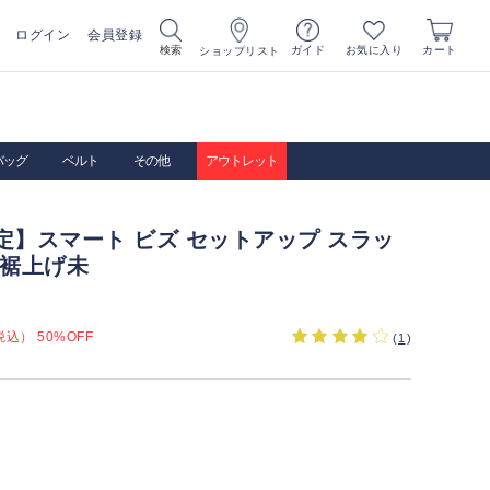
ログイン
会員登録
お気に入り
検索
ガイド
カート
ショップリスト
バッグ
ベルト
その他
アウトレット
定】スマート ビズ セットアップ スラッ
 裾上げ未
込） 50%OFF
(
1
)