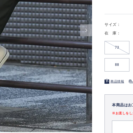
サイズ：
在 庫：
73
88
商品情報
本商品はお
※お直しをし