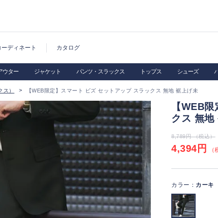
コーディネート
カタログ
アウター
ジャケット
パンツ・スラックス
トップス
シューズ
クス）
【WEB限定】スマート ビズ セットアップ スラックス 無地 裾上げ未
【WEB限
クス 無地
8,789円 （税込）
4,394円
（税
カラー：
カーキ