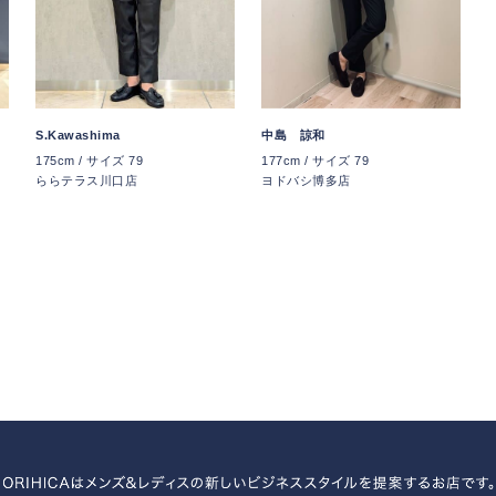
S.Kawashima
中島 諒和
175cm / サイズ 79
177cm / サイズ 79
ららテラス川口店
ヨドバシ博多店