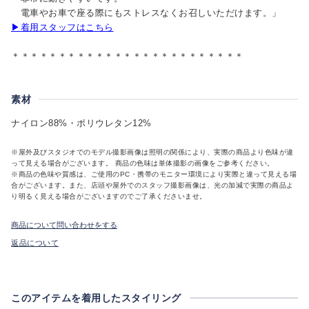
電車やお車で座る際にもストレスなくお召しいただけます。」
▶着用スタッフはこちら
＊＊＊＊＊＊＊＊＊＊＊＊＊＊＊＊＊＊＊＊＊＊＊＊＊
素材
ナイロン88%・ポリウレタン12%
※屋外及びスタジオでのモデル撮影画像は照明の関係により、実際の商品より色味が違
って見える場合がございます。 商品の色味は単体撮影の画像をご参考ください。
※商品の色味や質感は、ご使用のPC・携帯のモニター環境により実際と違って見える場
合がございます。また、店頭や屋外でのスタッフ撮影画像は、光の加減で実際の商品よ
り明るく見える場合がございますのでご了承くださいませ。
商品について問い合わせをする
返品について
このアイテムを着用したスタイリング