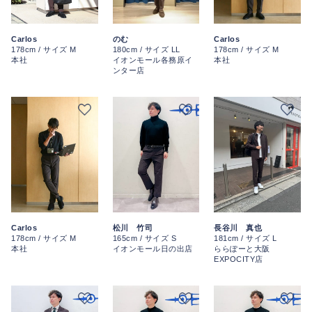
Carlos
のむ
Carlos
178cm / サイズ M
180cm / サイズ LL
178cm / サイズ M
本社
イオンモール各務原イ
本社
ンター店
Carlos
松川 竹司
長谷川 真也
178cm / サイズ M
165cm / サイズ S
181cm / サイズ L
本社
イオンモール日の出店
ららぽーと大阪
EXPOCITY店