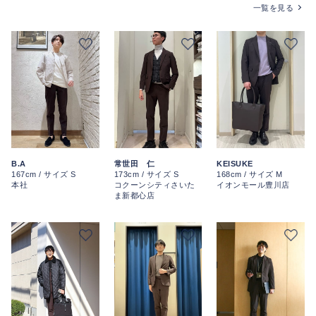
一覧を見る
B.A
常世田 仁
KEISUKE
167cm / サイズ S
173cm / サイズ S
168cm / サイズ M
本社
コクーンシティさいた
イオンモール豊川店
ま新都心店