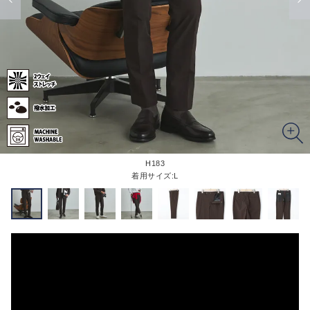
H183
着用サイズ:L