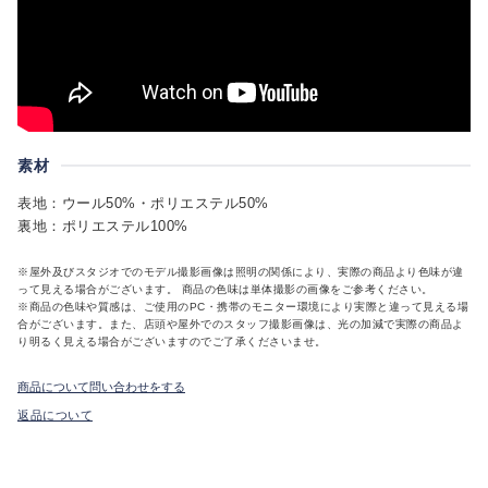
素材
表地：ウール50%・ポリエステル50%
裏地：ポリエステル100%
※屋外及びスタジオでのモデル撮影画像は照明の関係により、実際の商品より色味が違
って見える場合がございます。 商品の色味は単体撮影の画像をご参考ください。
※商品の色味や質感は、ご使用のPC・携帯のモニター環境により実際と違って見える場
合がございます。また、店頭や屋外でのスタッフ撮影画像は、光の加減で実際の商品よ
り明るく見える場合がございますのでご了承くださいませ。
商品について問い合わせをする
返品について