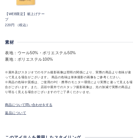
【WEB限定】裾上げテー
プ
220円 （税込）
素材
表地：ウール50%・ポリエステル50%
裏地：ポリエステル100%
※屋外及びスタジオでのモデル撮影画像は照明の関係により、実際の商品より色味が違
って見える場合がございます。 商品の色味は単体撮影の画像をご参考ください。
※商品の色味や質感は、ご使用のPC・携帯のモニター環境により実際と違って見える場
合がございます。また、店頭や屋外でのスタッフ撮影画像は、光の加減で実際の商品よ
り明るく見える場合がございますのでご了承くださいませ。
商品について問い合わせをする
返品について
このアイテムを着用したスタイリング