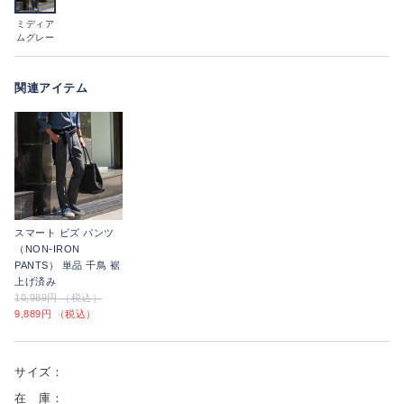
ミディア
ムグレー
関連アイテム
スマート ビズ パンツ
（NON-IRON
PANTS） 単品 千鳥 裾
上げ済み
10,989円 （税込）
9,889円 （税込）
サイズ：
在 庫：