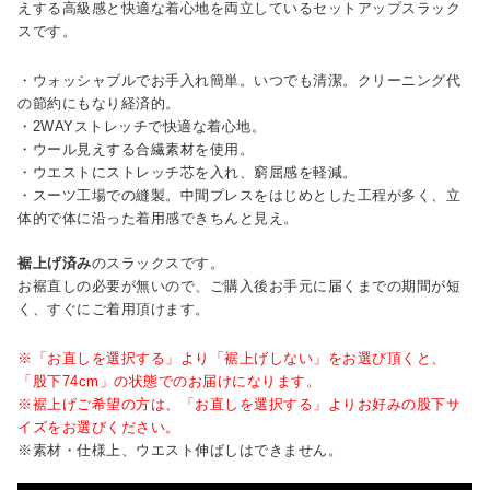
えする高級感と快適な着心地を両立しているセットアップスラック
スです。
・ウォッシャブルでお手入れ簡単。いつでも清潔。クリーニング代
の節約にもなり経済的。
・2WAYストレッチで快適な着心地。
・ウール見えする合繊素材を使用。
・ウエストにストレッチ芯を入れ、窮屈感を軽減。
・スーツ工場での縫製。中間プレスをはじめとした工程が多く、立
体的で体に沿った着用感できちんと見え。
裾上げ済み
のスラックスです。
お裾直しの必要が無いので、ご購入後お手元に届くまでの期間が短
く、すぐにご着用頂けます。
※「お直しを選択する」より「裾上げしない」をお選び頂くと、
「股下74cm」の状態でのお届けになります。
※裾上げご希望の方は、「お直しを選択する」よりお好みの股下サ
イズをお選びください。
※素材・仕様上、ウエスト伸ばしはできません。