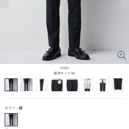
H183
着用サイズ:82
カラー：
紺