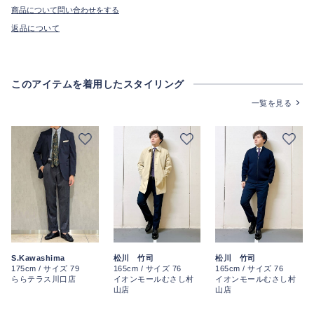
商品について問い合わせをする
返品について
このアイテムを着用したスタイリング
一覧を見る
S.Kawashima
松川 竹司
松川 竹司
175cm / サイズ 79
165cm / サイズ 76
165cm / サイズ 76
ららテラス川口店
イオンモールむさし村
イオンモールむさし村
山店
山店