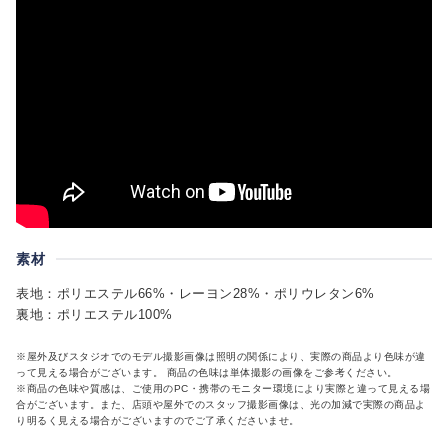
素材
表地：ポリエステル66%・レーヨン28%・ポリウレタン6%
裏地：ポリエステル100%
※屋外及びスタジオでのモデル撮影画像は照明の関係により、実際の商品より色味が違
って見える場合がございます。 商品の色味は単体撮影の画像をご参考ください。
※商品の色味や質感は、ご使用のPC・携帯のモニター環境により実際と違って見える場
合がございます。また、店頭や屋外でのスタッフ撮影画像は、光の加減で実際の商品よ
り明るく見える場合がございますのでご了承くださいませ。