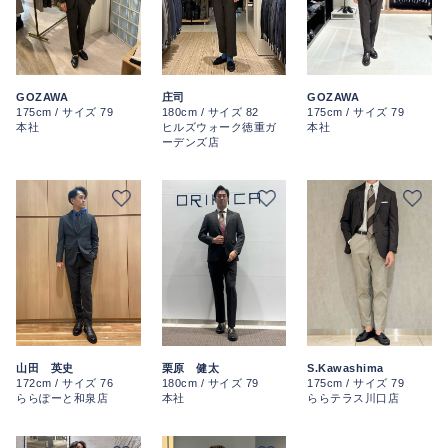
庄司
GOZAWA
GOZAWA
180cm / サイズ 82
175cm / サイズ 79
175cm / サイズ 79
ヒルズウォーク徳重ガ
本社
本社
ーデンズ店
S.Kawashima
山田 英史
栗原 健太
175cm / サイズ 79
172cm / サイズ 76
180cm / サイズ 79
ららテラス川口店
ららぽーと和泉店
本社