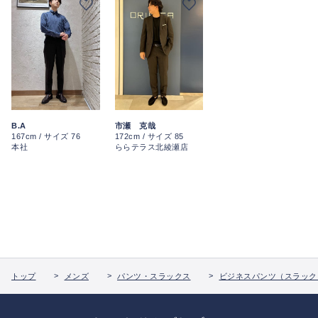
B.A
市瀬 克哉
167cm / サイズ 76
172cm / サイズ 85
本社
ららテラス北綾瀬店
トップ
メンズ
パンツ・スラックス
ビジネスパンツ（スラック