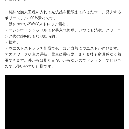
・特殊な撚糸工程を入れて光沢感を極限まで抑えたウール見えする
ポリエステル100%素材です。
・動きやすい2WAYストレッチ素材。
・マシンウォッシャブルでお手入れ簡単。いつでも清潔。クリーニ
ング代の節約にもなり経済的。
・撥水。
・ウエストストレッチ仕様で4cmほど自然にウエストが伸びます。
デスクワークや車の運転、電車に乗る際、また食後も窮屈感なく着
用できます。外からは見た目がわからないのでドレッシーでビジネ
スでも使いやすい仕様です。