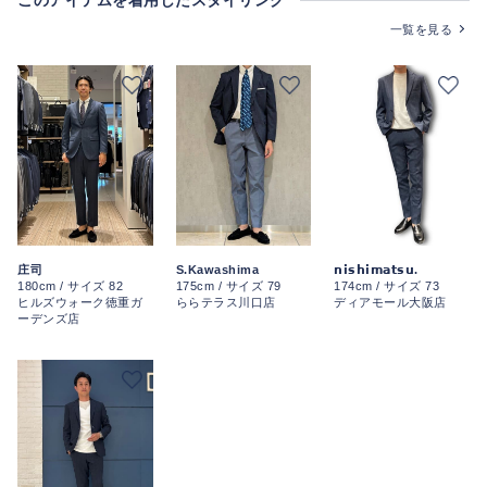
一覧を見る
S.Kawashima
庄司
𝗻𝗶𝘀𝗵𝗶𝗺𝗮𝘁𝘀𝘂.
175cm / サイズ 79
180cm / サイズ 82
174cm / サイズ 73
ららテラス川口店
ヒルズウォーク徳重ガ
ディアモール大阪店
ーデンズ店