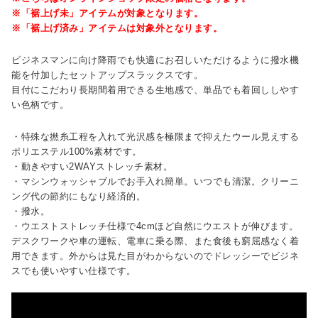
※「裾上げ未」アイテムが対象となります。
※「裾上げ済み」アイテムは対象外となります。
ビジネスマンに向け降雨でも快適にお召しいただけるように撥水機
能を付加したセットアップスラックスです。
目付にこだわり長期間着用できる生地感で、単品でも着回ししやす
い色柄です。
・特殊な撚糸工程を入れて光沢感を極限まで抑えたウール見えする
ポリエステル100%素材です。
・動きやすい2WAYストレッチ素材。
・マシンウォッシャブルでお手入れ簡単。いつでも清潔。クリーニ
ング代の節約にもなり経済的。
・撥水。
・ウエストストレッチ仕様で4cmほど自然にウエストが伸びます。
デスクワークや車の運転、電車に乗る際、また食後も窮屈感なく着
用できます。外からは見た目がわからないのでドレッシーでビジネ
スでも使いやすい仕様です。