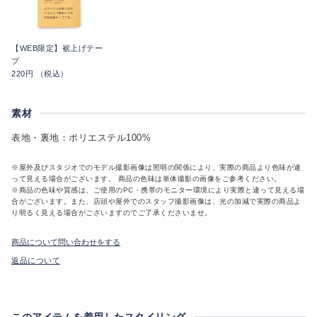
【WEB限定】裾上げテー
プ
220円 （税込）
素材
表地・裏地：ポリエステル100%
※屋外及びスタジオでのモデル撮影画像は照明の関係により、実際の商品より色味が違
って見える場合がございます。 商品の色味は単体撮影の画像をご参考ください。
※商品の色味や質感は、ご使用のPC・携帯のモニター環境により実際と違って見える場
合がございます。また、店頭や屋外でのスタッフ撮影画像は、光の加減で実際の商品よ
り明るく見える場合がございますのでご了承くださいませ。
商品について問い合わせをする
返品について
このアイテムを着用したスタイリング