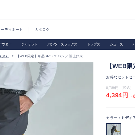
コーディネート
カタログ
アウター
ジャケット
パンツ・スラックス
トップス
シューズ
クス）
【WEB限定】単品BIZSPOパンツ 裾上げ未
【WEB限
お得なセットセ
8,789円 （税込）
4,394円
（税
カラー：
ミディ