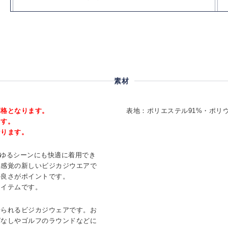
素材
価格となります。
表地：ポリエステル91%・ポリ
ます。
なります。
らゆるシーンにも快適に着用でき
ツ感覚の新しいビジカジウエアで
の良さがポイントです。
アイテムです。
着られるビジカジウェアです。お
ぱなしやゴルフのラウンドなどに