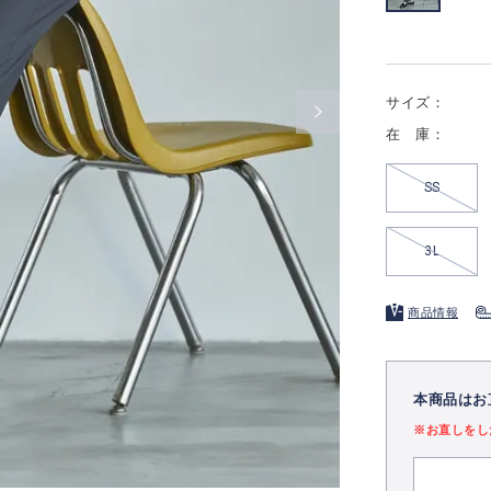
サイズ：
在 庫：
SS
3L
商品情報
本商品はお
※お直しをし