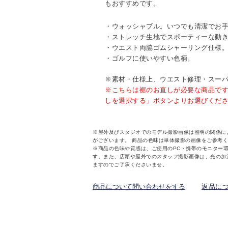
もおすすめです。
・ウォッシャブル。いつでも清潔でお
・ストレッチ生地でスポーティーな動
・ウエスト両脇ゴムシャーリング仕様
・ゴルフに使いやすい色柄。
※素材・仕様上、ウエスト修理・スー
※こちらは裾のお直しが必要な商品で
しを選択する」ボタンよりお選びくだ
※屋外及びスタジオでのモデル撮影画像は照明の関係に
がございます。 商品の色味は単体撮影の画像をご参考
※商品の色味や質感は、ご使用のPC・携帯のモニター
す。また、店頭や屋外でのスタッフ撮影画像は、光の加
ますのでご了承くださいませ。
商品について問い合わせをする
返品に