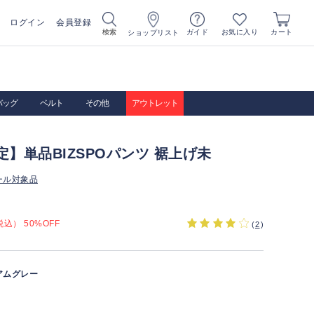
ログイン
会員登録
お気に入り
検索
ガイド
カート
ショップリスト
バッグ
ベルト
その他
アウトレット
定】単品BIZSPOパンツ 裾上げ未
ール対象品
込） 50%OFF
(
2
)
アムグレー