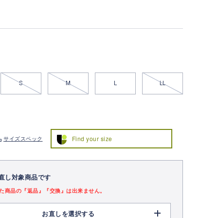
S
M
L
LL
Find your size
サイズスペック
直し対象商品です
た商品の『返品』『交換』は出来ません。
お直しを選択する