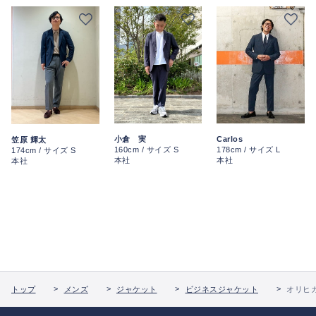
小倉 実
Carlos
笠原 輝太
160cm / サイズ S
178cm / サイズ L
174cm / サイズ S
本社
本社
本社
トップ
メンズ
ジャケット
ビジネスジャケット
オリヒカ