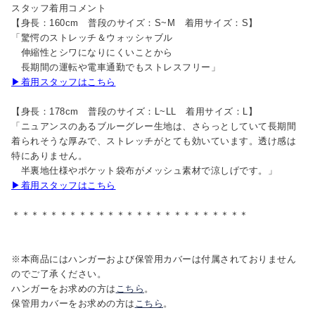
スタッフ着用コメント
【身長：160cm 普段のサイズ：S~M 着用サイズ：S】
「驚愕のストレッチ＆ウォッシャブル
伸縮性とシワになりにくいことから
長期間の運転や電車通勤でもストレスフリー」
▶着用スタッフはこちら
【身長：178cm 普段のサイズ：L~LL 着用サイズ：L】
「ニュアンスのあるブルーグレー生地は、さらっとしていて長期間
着られそうな厚みで、ストレッチがとても効いています。透け感は
特にありません。
半裏地仕様やポケット袋布がメッシュ素材で涼しげです。」
▶着用スタッフはこちら
＊＊＊＊＊＊＊＊＊＊＊＊＊＊＊＊＊＊＊＊＊＊＊＊＊
※本商品にはハンガーおよび保管用カバーは付属されておりません
のでご了承ください。
ハンガーをお求めの方は
こちら
。
保管用カバーをお求めの方は
こちら
。