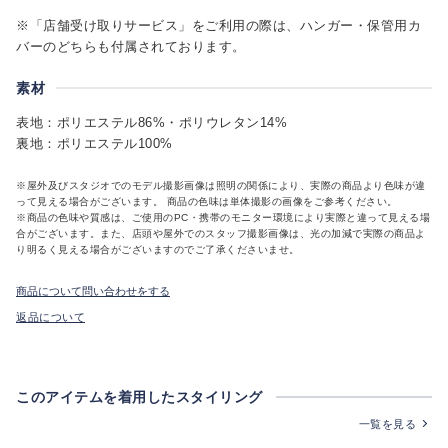
※「店舗受け取りサービス」をご利用の際は、ハンガー・保管用カ
バーのどちらも付属されております。
素材
表地：ポリエステル86%・ポリウレタン14%
裏地：ポリエステル100%
※屋外及びスタジオでのモデル撮影画像は照明の関係により、実際の商品より色味が違
って見える場合がございます。 商品の色味は単体撮影の画像をご参考ください。
※商品の色味や質感は、ご使用のPC・携帯のモニター環境により実際と違って見える場
合がございます。また、店頭や屋外でのスタッフ撮影画像は、光の加減で実際の商品よ
り明るく見える場合がございますのでご了承くださいませ。
商品について問い合わせをする
返品について
このアイテムを着用したスタイリング
一覧を見る