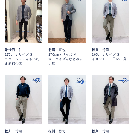
常世田 仁
竹縄 直也
松川 竹司
173cm / サイズ S
170cm / サイズ M
165cm / サイズ S
コクーンシティさいた
マークイズみなとみら
イオンモール日の出店
ま新都心店
い店
松川 竹司
松川 竹司
松川 竹司