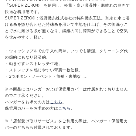
「SUPER ZERO®」を使用し、軽量・高い吸湿性・肌離れの良さで
快適な着用感です。
SUPER ZERO®：浅野撚糸株式会社の特殊撚糸工法。単糸と水に溶
ける糸を撚り合わせた特殊糸を用いて生地を仕上げ、その後洗うこ
とで水に溶ける糸が無くなり、繊維の間に隙間ができることで空気
を含みやすく、軽い。
・ウォッシャブルでお手入れ簡単。いつでも清潔。クリーニング代
の節約にもなり経済的。
・動きやすいストレッチ生地。
・ストレッチを感じやすい背裏一枚仕様。
・2つボタン・ノーベント・筒袖・裏地なし。
※本商品にはハンガーおよび保管用カバーは付属されておりません
のでご了承ください。
ハンガーをお求めの方は
こちら
。
保管用カバーをお求めの方は
こちら
。
※「店舗受け取りサービス」をご利用の際は、ハンガー・保管用カ
バーのどちらも付属されております。