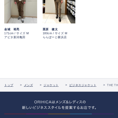
栗原 健太
金城 裕亮
180cm / サイズ M
171cm / サイズ M
ららぽーと横浜店
アピタ新潟亀田
トップ
メンズ
ジャケット
ビジネスジャケット
THE T