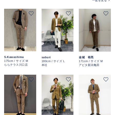
一覧を見る
S.Kawashima
saburi
金城 裕亮
175cm / サイズ M
180cm / サイズ L
171cm / サイズ M
ららテラス川口店
本社
アピタ新潟亀田