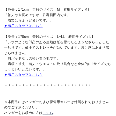
【身長：171cm 普段のサイズ：M 着用サイズ：M】
「袖丈やや長めですが、許容範囲内です。
着丈はちょうど良いです。」
▶着用スタッフはこちら
【身長：178cm 普段のサイズ：L~LL 着用サイズ：L】
「シボのような凹凸のある生地は紙を思わせるようなさらっとした
手触りです。薄手でストレッチが効いています。透け感はあまり感
じられません。
肩パッドなしの軽い着心地です。
肩幅・袖丈・着丈・ウエストの絞り具合など全体的にLサイズでち
ょうどいいと思います。」
▶着用スタッフはこちら
＊＊＊＊＊＊＊＊＊＊＊＊＊＊＊＊＊＊＊＊＊＊＊＊＊
※本商品にはハンガーおよび保管用カバーは付属されておりません
のでご了承ください。
ハンガーをお求めの方は
こちら
。