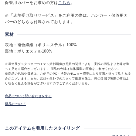
保管用カバーをお求めの方は
こちら
。
※「店舗受け取りサービス」をご利用の際は、ハンガー・保管用カ
バーのどちらも付属されております。
素材
表地：複合繊維（ポリエステル）100%
裏地：ポリエステル100%
※屋外及びスタジオでのモデル撮影画像は照明の関係により、実際の商品より色味が違
って見える場合がございます。 商品の色味は単体撮影の画像をご参考ください。
※商品の色味や質感は、ご使用のPC・携帯のモニター環境により実際と違って見える場
合がございます。また、店頭や屋外でのスタッフ撮影画像は、光の加減で実際の商品よ
り明るく見える場合がございますのでご了承くださいませ。
商品について問い合わせをする
返品について
このアイテムを着用したスタイリング