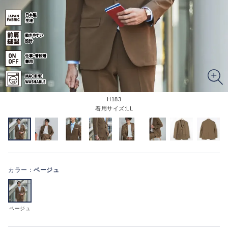
H183
着用サイズ:LL
カラー：
ベージュ
ベージュ