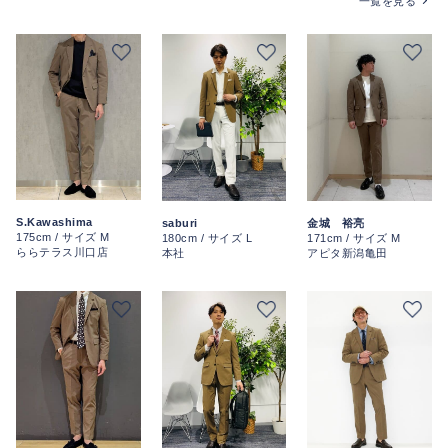
一覧を見る
S.Kawashima
saburi
金城 裕亮
175cm / サイズ M
180cm / サイズ L
171cm / サイズ M
ららテラス川口店
本社
アピタ新潟亀田