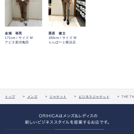
栗原 健太
金城 裕亮
180cm / サイズ M
171cm / サイズ M
ららぽーと横浜店
アピタ新潟亀田
トップ
メンズ
ジャケット
ビジネスジャケット
THE T