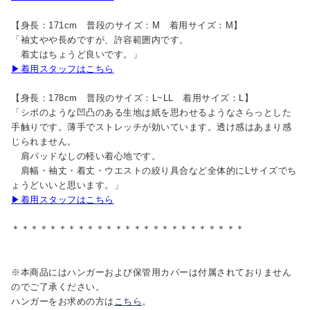
【身長：171cm 普段のサイズ：M 着用サイズ：M】
「袖丈やや長めですが、許容範囲内です。
着丈はちょうど良いです。」
▶着用スタッフはこちら
【身長：178cm 普段のサイズ：L~LL 着用サイズ：L】
「シボのような凹凸のある生地は紙を思わせるようなさらっとした
手触りです。薄手でストレッチが効いています。透け感はあまり感
じられません。
肩パッドなしの軽い着心地です。
肩幅・袖丈・着丈・ウエストの絞り具合など全体的にLサイズでち
ょうどいいと思います。」
▶着用スタッフはこちら
＊＊＊＊＊＊＊＊＊＊＊＊＊＊＊＊＊＊＊＊＊＊＊＊＊
※本商品にはハンガーおよび保管用カバーは付属されておりません
のでご了承ください。
ハンガーをお求めの方は
こちら
。