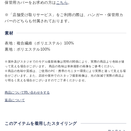
保管用カバーをお求めの方は
こちら
。
※「店舗受け取りサービス」をご利用の際は、ハンガー・保管用カ
バーのどちらも付属されております。
素材
表地：複合繊維（ポリエステル）100%
裏地：ポリエステル100%
※屋外及びスタジオでのモデル撮影画像は照明の関係により、実際の商品より色味が違
って見える場合がございます。 商品の色味は単体撮影の画像をご参考ください。
※商品の色味や質感は、ご使用のPC・携帯のモニター環境により実際と違って見える場
合がございます。また、店頭や屋外でのスタッフ撮影画像は、光の加減で実際の商品よ
り明るく見える場合がございますのでご了承くださいませ。
商品について問い合わせをする
返品について
このアイテムを着用したスタイリング