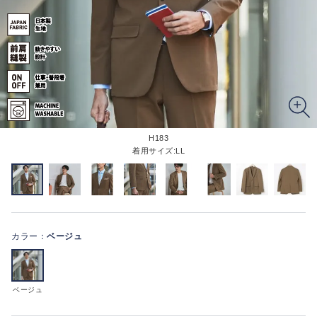
H183
着用サイズ:LL
カラー：
ベージュ
ベージュ