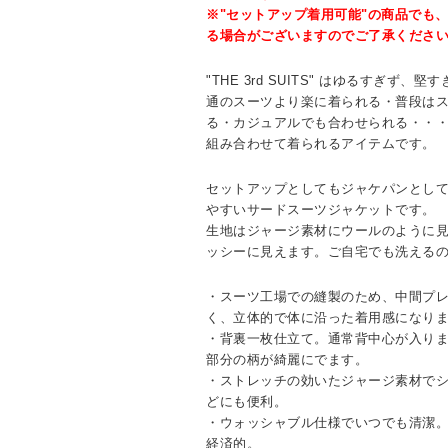
※"セットアップ着用可能"の商品でも
る場合がございますのでご了承くださ
"THE 3rd SUITS" はゆるすぎず
通のスーツより楽に着られる・普段は
る・カジュアルでも合わせられる・・
組み合わせて着られるアイテムです。
セットアップとしてもジャケパンとし
やすいサードスーツジャケットです。
生地はジャージ素材にウールのように
ッシーに見えます。ご自宅でも洗える
・スーツ工場での縫製のため、中間プ
く、立体的で体に沿った着用感になり
・背裏一枚仕立て。通常背中心が入り
部分の柄が綺麗にでます。
・ストレッチの効いたジャージ素材で
どにも便利。
・ウォッシャブル仕様でいつでも清潔
経済的。