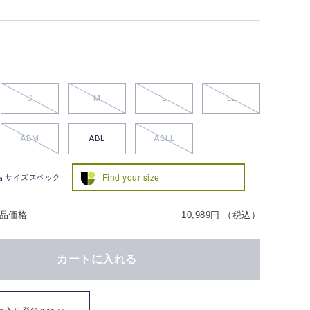
S
M
L
LL
ABM
ABL
ABLL
Find your size
サイズスペック
品価格
10,989円 （税込）
カートに入れる