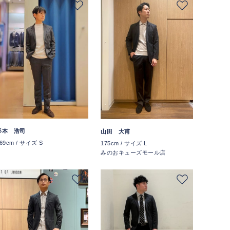
杉本 浩司
山田 大甫
69cm / サイズ S
175cm / サイズ L
みのおキューズモール店