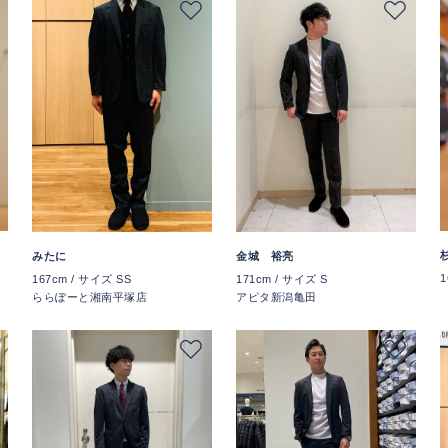
みたに
金城 裕亮
1
167cm / サイズ SS
171cm / サイズ S
ららぽーと湘南平塚店
アピタ新潟亀田