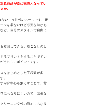
、対象商品が既に完売となってい
いませ。
、堅すぎない、次世代のスーツです。普
スーツを着ないけど必要な時があ
・など、自分のスタイルで自由に
ても着回しできる、着こなしのし
見えるプリントをすることでドレ
のがうれしいポイントです。
レスをはじめとした工程数が多
ます。
ますが背中心を無くすことで、背
シワにもなりにくいので、出張な
。クリーニング代の節約にもなり