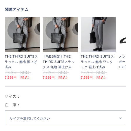
関連アイテム
THE THIRD SUITSス
【WEB限定】THE
THE THIRD SUITSス
メンズ
ラックス 無地 裾上げ
THIRD SUITSスラッ
ラックス 無地 ワンタ
ガー
済み
クス 無地 裾上げ未
ック 裾上げ済み
165円
8,789円 （税込）
8,789円 （税込）
8,789円 （税込）
7,689円 （税込）
7,689円 （税込）
7,689円 （税込）
サイズ：
在 庫：
サイズを選択してください