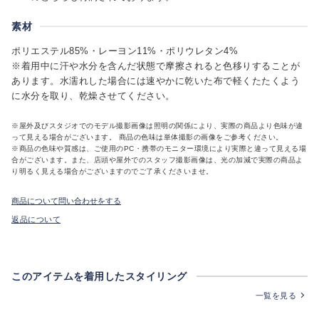
素材
ポリエステル85%・レーヨン11%・ポリウレタン4%
※着用中に汗や水分を含んだ状態で摩擦されると色移りすることが
あります。水濡れした場合には速やかに乾いた布で軽くたたくよう
に水分を取り、乾燥させてください。
※屋外及びスタジオでのモデル撮影画像は照明の関係により、実際の商品より色味が違
って見える場合がございます。 商品の色味は単体撮影の画像をご参考ください。
※商品の色味や質感は、ご使用のPC・携帯のモニター環境により実際と違って見える場
合がございます。また、店頭や屋外でのスタッフ撮影画像は、光の加減で実際の商品よ
り明るく見える場合がございますのでご了承くださいませ。
商品について問い合わせをする
返品について
このアイテムを着用したスタイリング
一覧を見る