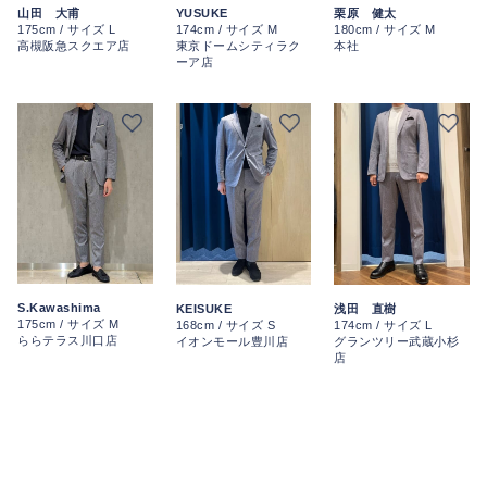
栗原 健太
山田 大甫
YUSUKE
180cm / サイズ M
175cm / サイズ L
174cm / サイズ M
本社
高槻阪急スクエア店
東京ドームシティラク
ーア店
S.Kawashima
KEISUKE
浅田 直樹
175cm / サイズ M
168cm / サイズ S
174cm / サイズ L
ららテラス川口店
イオンモール豊川店
グランツリー武蔵小杉
店