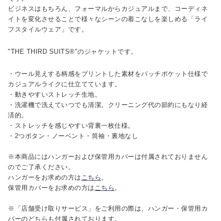
ビジネスはもちろん、フォーマルからカジュアルまで、コーディネ
イトを変化させることで様々なシーンの着こなしを楽しめる「ライ
フスタイルウェア」です。
"THE THIRD SUITS®"のジャケットです。
・ウール見えする柄感をプリントした素材をパッチポケット仕様で
カジュアルライクに仕立てています。
・動きやすいストレッチ生地。
・洗濯機で洗えていつでも清潔。クリーニング代の節約にもなり経
済的。
・ストレッチを感じやすい背裏一枚仕様。
・2つボタン・ノーベント・筒袖・裏地なし
※本商品にはハンガーおよび保管用カバーは付属されておりません
のでご了承ください。
ハンガーをお求めの方は
こちら
。
保管用カバーをお求めの方は
こちら
。
※「店舗受け取りサービス」をご利用の際は、ハンガー・保管用カ
バーのどちらも付属されております。