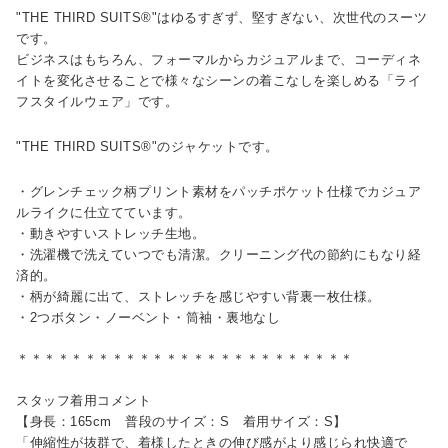
"THE THIRD SUITS®"はゆるすぎず、堅すぎない、次世代のスーツ
です。
ビジネスはもちろん、フォーマルからカジュアルまで、コーディネ
イトを変化させることで様々なシーンの着こなしを楽しめる「ライ
フスタイルウェア」です。
"THE THIRD SUITS®"のジャケットです。
・グレンチェック柄プリント素材をパッチポケット仕様でカジュア
ルライクに仕立てています。
・動きやすいストレッチ生地。
・洗濯機で洗えていつでも清潔。クリーニング代の節約にもなり経
済的。
・柄が綺麗に出て、ストレッチを感じやすい背裏一枚仕様。
・2つボタン・ノーベント・筒袖・裏地なし
＊＊＊＊＊＊＊＊＊＊＊＊＊＊＊＊＊＊＊＊＊＊＊＊＊
スタッフ着用コメント
【身長：165cm 普段のサイズ：S 着用サイズ：S】
「伸縮性が抜群で、着様したときの伸び感がより感じられ快適で