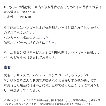
■こちらの商品は同一商品で複数品番があるため以下の品番でお届け
する場合がございます。
品番：5HM6R18
※本商品にはハンガーおよび保管用カバーは付属されておりません
のでご了承ください。
ハンガーをお求めの方は
こちら
。
保管用カバーをお求めの方は
こちら
。
※「店舗受け取りサービス」をご利用の際は、ハンガー・保管用カ
バーのどちらも付属されております。
素材
表地：ポリエステル75%・レーヨン20%・ポリウレタン5%
※汗や水分を含んだ状態で摩擦されると色移りする事があります。
水濡れした場合には速やかに乾いた布で軽くたたくように水分をと
り、乾燥させてください。
※屋外及びスタジオでのモデル撮影画像は照明の関係により、実際の商品より色味が違
って見える場合がございます。 商品の色味は単体撮影の画像をご参考ください。