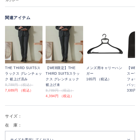
ルグレー
関連アイテム
THE THIRD SUITSス
【WEB限定】THE
メンズ用キャリーハン
【WE
ラックス グレンチェッ
THIRD SUITSスラッ
ガー
スーツ
ク 裾上げ済み
クス グレンチェック
165円 （税込）
フォー
8,789円 （税込）
裾上げ未
バッグ
7,689円 （税込）
8,789円 （税込）
330円
4,394円 （税込）
サイズ：
在 庫：
サイズを選択してください