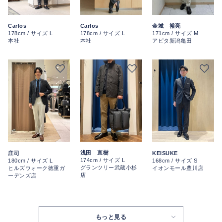
Carlos
Carlos
金城 裕亮
178cm / サイズ L
178cm / サイズ L
171cm / サイズ M
本社
本社
アピタ新潟亀田
浅田 直樹
庄司
KEISUKE
174cm / サイズ L
180cm / サイズ L
168cm / サイズ S
グランツリー武蔵小杉
ヒルズウォーク徳重ガ
イオンモール豊川店
店
ーデンズ店
もっと見る