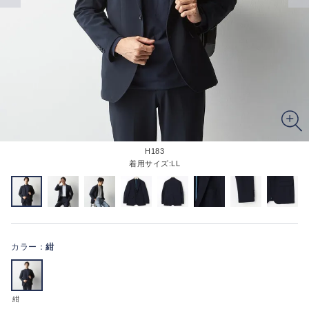
H183
着用サイズ:LL
カラー：
紺
紺