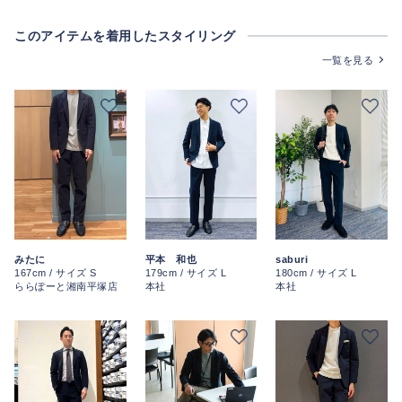
このアイテムを着用したスタイリング
一覧を見る
みたに
平本 和也
saburi
167cm / サイズ S
179cm / サイズ L
180cm / サイズ L
ららぽーと湘南平塚店
本社
本社