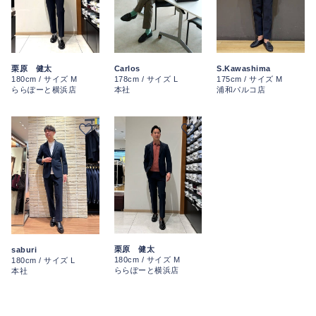
S.Kawashima
栗原 健太
Carlos
175cm / サイズ M
180cm / サイズ M
178cm / サイズ L
浦和パルコ店
ららぽーと横浜店
本社
栗原 健太
saburi
180cm / サイズ M
180cm / サイズ L
ららぽーと横浜店
本社