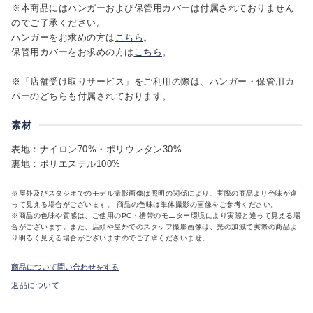
※本商品にはハンガーおよび保管用カバーは付属されておりません
のでご了承ください。
ハンガーをお求めの方は
こちら
。
保管用カバーをお求めの方は
こちら
。
※「店舗受け取りサービス」をご利用の際は、ハンガー・保管用カ
バーのどちらも付属されております。
素材
表地：ナイロン70%・ポリウレタン30%
裏地：ポリエステル100%
※屋外及びスタジオでのモデル撮影画像は照明の関係により、実際の商品より色味が違
って見える場合がございます。 商品の色味は単体撮影の画像をご参考ください。
※商品の色味や質感は、ご使用のPC・携帯のモニター環境により実際と違って見える場
合がございます。また、店頭や屋外でのスタッフ撮影画像は、光の加減で実際の商品よ
り明るく見える場合がございますのでご了承くださいませ。
商品について問い合わせをする
返品について