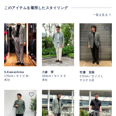
このアイテムを着用したスタイリング
一覧を見る
S.Kawashima
小倉 実
市瀬 克哉
175cm / サイズ M
160cm / サイズ S
172cm / サイズ L
本社
本社
ヤエチカ店