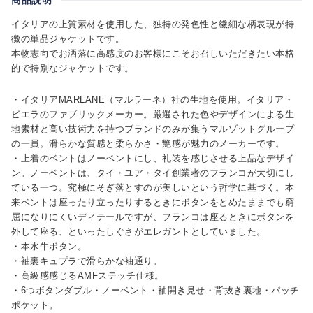
イタリアの上質素材を使用した、独特の発色性と繊細な柄表現が特
徴の単品ジャケットです。
本物志向でお洒落に高感度のお客様にこそお召しいただきたい本格
的で特別なジャケットです。
・イタリアMARLANE（マルラーネ）社の生地を使用。イタリア・
ビエラのファブリックメーカー。厳選された色やデザインによる生
地素材と高い技術力を持つブランドのみが集うマルゾットグループ
の一員。滑らかな質感と柔らかさ・艶感が魅力のメーカーです。
・上着のベントはノーベントにし、礼装を感じさせる上品なデザイ
ン。ノーベントは、タイ・ユア・タイ創業者のフランコが大切にし
ている一つ。究極にそぎ落とすのが美しいという哲学に基づく。本
来ベントは座ったり立ったりするときにボタンをとめたままでも窮
屈になりにくいディテールですが、フランコは座るときにボタンを
外して座る、といったしぐさがエレガントとしていました。
・本水牛ボタン。
・袖裏キュプラで滑らかな袖通り。
・高級感感じるAMFステッチ仕様。
・6つボタンダブル・ノーベント・袖開き見せ・背抜き裏地・パッチ
ポケット。