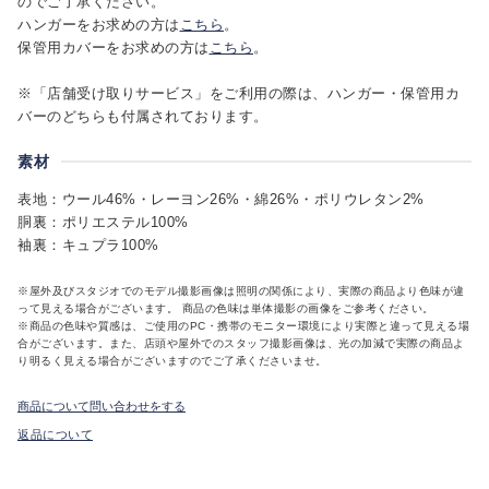
のでご了承ください。
ハンガーをお求めの方は
こちら
。
保管用カバーをお求めの方は
こちら
。
※「店舗受け取りサービス」をご利用の際は、ハンガー・保管用カ
バーのどちらも付属されております。
素材
表地：ウール46%・レーヨン26%・綿26%・ポリウレタン2%
胴裏：ポリエステル100%
袖裏：キュプラ100%
※屋外及びスタジオでのモデル撮影画像は照明の関係により、実際の商品より色味が違
って見える場合がございます。 商品の色味は単体撮影の画像をご参考ください。
※商品の色味や質感は、ご使用のPC・携帯のモニター環境により実際と違って見える場
合がございます。また、店頭や屋外でのスタッフ撮影画像は、光の加減で実際の商品よ
り明るく見える場合がございますのでご了承くださいませ。
商品について問い合わせをする
返品について