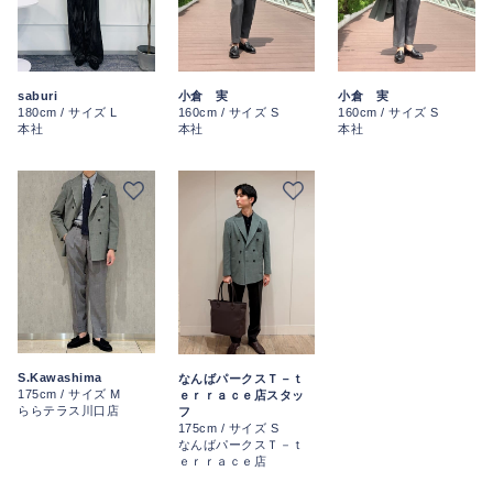
saburi
小倉 実
小倉 実
180cm / サイズ L
160cm / サイズ S
160cm / サイズ S
本社
本社
本社
S.Kawashima
なんばパークスＴ－ｔ
175cm / サイズ M
ｅｒｒａｃｅ店スタッ
ららテラス川口店
フ
175cm / サイズ S
なんばパークスＴ－ｔ
ｅｒｒａｃｅ店