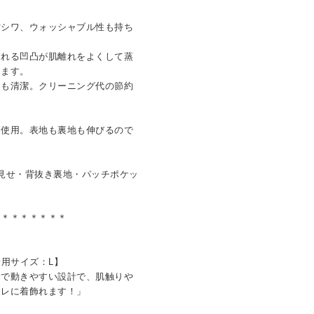
防シワ、ウォッシャブル性も持ち
される凹凸が肌離れをよくして蒸
きます。
つも清潔。クリーニング代の節約
を使用。表地も裏地も伸びるので
見せ・背抜き裏地・パッチポケッ
＊＊＊＊＊＊＊＊
 着用サイズ：L】
縫で動きやすい設計で、肌触りや
ャレに着飾れます！」