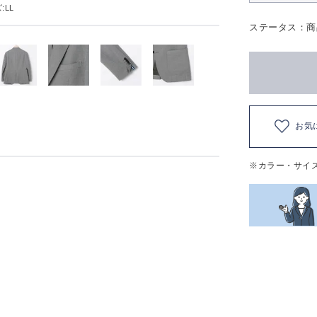
:LL
ステータス：商
お気
※カラー・サイ