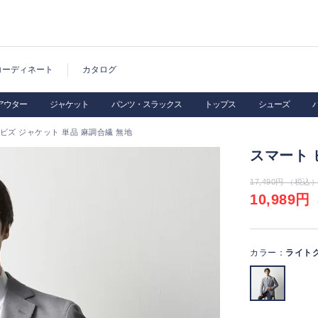
コーディネート
カタログ
アウター
ジャケット
パンツ・スラックス
トップス
シューズ
ビズ ジャケット 単品 麻調合繊 無地
スマート 
17,490円 （税込
10,989円
（
カラー：
ライト