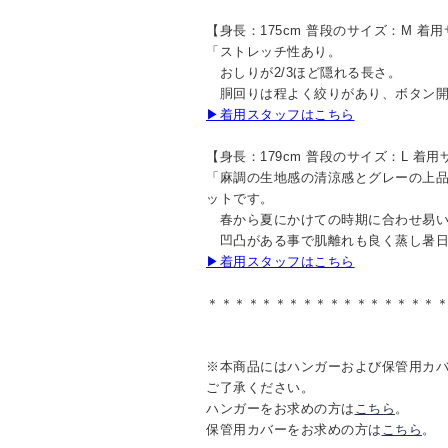
【身長：175cm 普段のサイズ：M 着
「ストレッチ性あり。
おしりが2/3ほど隠れる長さ。
胴回りは程よく絞りがあり、ボタン開
▶着用スタッフはこちら
【身長：179cm 普段のサイズ：L 着用
「麻調の生地感の清涼感とグレーの上
ットです。
春から夏にかけての時期に合わせ易い
凹凸がある事で肌離れも良く蒸し暑日
▶着用スタッフはこちら
＊＊＊＊＊＊＊＊＊＊＊＊＊＊＊＊＊
※本商品にはハンガーおよび保管用カ
ご了承ください。
ハンガーをお求めの方は
こちら
。
保管用カバーをお求めの方は
こちら
。