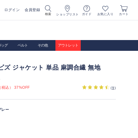
ログイン
会員登録
お気に入り
検索
ガイド
カート
ショップリスト
バッグ
ベルト
その他
アウトレット
ビズ ジャケット 単品 麻調合繊 無地
）
税込） 37%OFF
(
9
)
グレー