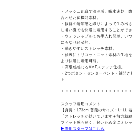
・メッシュ組織で清涼感、吸水速乾、
合わせた多機能素材。
・抜群の清涼感と織りによって生み出
し暑い夏でも快適に着用することがで
・ウォッシャブルでお手入れ簡単。い
にもなり経済的。
・動きやすいストレッチ素材。
・袖裏にトリコットニット素材の生地
より快適に着用可能。
・高級感感じるAMFステッチ仕様。
・2つボタン・センターベント・袖開き
ト
＊＊＊＊＊＊＊＊＊＊＊＊＊＊＊＊＊
スタッフ着用コメント
【身長：173cm 普段のサイズ：L~LL
「ストレッチが効いています＋前方裁
フィット感も良く、軽いため楽にオシ
▶着用スタッフはこちら