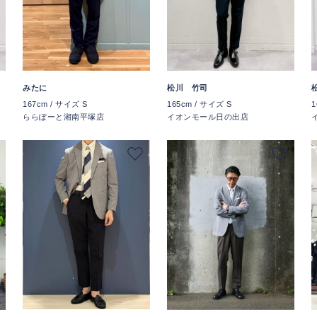
みたに
松川 竹司
167cm / サイズ S
165cm / サイズ S
1
ららぽーと湘南平塚店
イオンモール日の出店