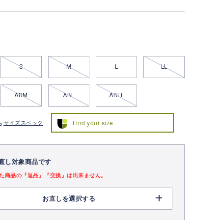
S
M
L
LL
ABM
ABL
ABLL
Find your size
サイズスペック
直し対象商品です
た商品の『返品』『交換』は出来ません。
お直しを選択する