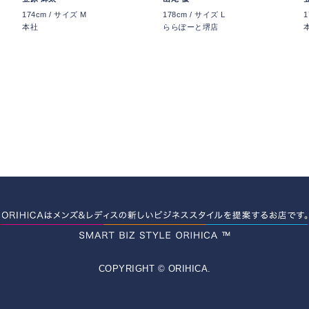
174cm / サイズ M
178cm / サイズ L
1
本社
ららぽーと堺店
COPYRIGHT © ORIHICA.