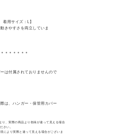
L 着用サイズ：L】
と動きやすさを両立していま
＊＊＊＊＊＊＊＊
バーは付属されておりませんので
の際は、ハンガー・保管用カバー
より、実際の商品より色味が違って見える場合
ください。
環境により実際と違って見える場合がございま