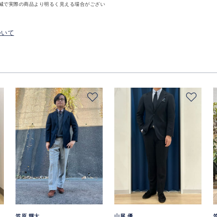
減で実際の商品より明るく見える場合がござい
ついて
笠原 輝太
山尾 優