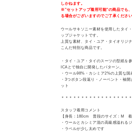
しかねます。
※"セットアップ着用可能"の商品でも
る場合がございますのでご了承くださ
ウールサキソニー素材を使用したタイ
ップジャケットです。
上質な素材、タイ・ユア・タイオリジナル
こんだ特別な商品です。
・タイ・ユア・タイのスーツの型紙を参
ICAとで独自に開発したパターン。
・ウール98%・カシミア2%の上質な国
・3つボタン段返り・ノーベント・袖開
ット
＊＊＊＊＊＊＊＊＊＊＊＊＊＊＊＊＊
スタッフ着用コメント
【身長：180cm 普段のサイズ：M 
・ウールとカシミア混の高級感溢れる
・ラペルが少し太めです