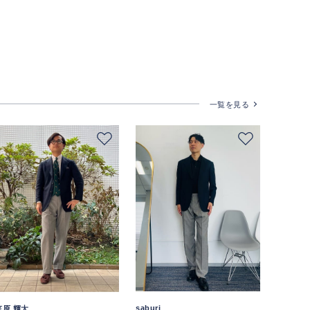
一覧を見る
saburi
笠原 輝太