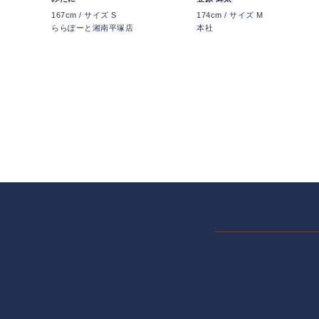
167cm / サイズ S
174cm / サイズ M
ららぽーと湘南平塚店
本社