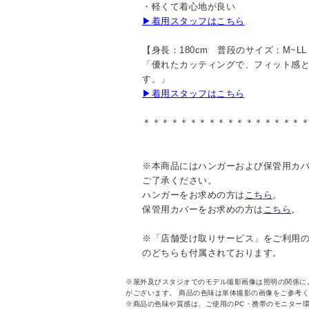
・軽くて着心地が良い
▶着用スタッフはこちら
【身長：180cm 普段のサイズ：M~L
「優れたカッティングで、フィット感
す。」
▶着用スタッフはこちら
＊＊＊＊＊＊＊＊＊＊＊＊＊＊＊＊＊
※本商品にはハンガーおよび保管用カ
ご了承ください。
ハンガーをお求めの方は
こちら
。
保管用カバーをお求めの方は
こちら
。
※「店舗受け取りサービス」をご利用
のどちらも付属されております。
※屋外及びスタジオでのモデル撮影画像は照明の関係に
がございます。 商品の色味は単体撮影の画像をご参考
※商品の色味や質感は、ご使用のPC・携帯のモニター