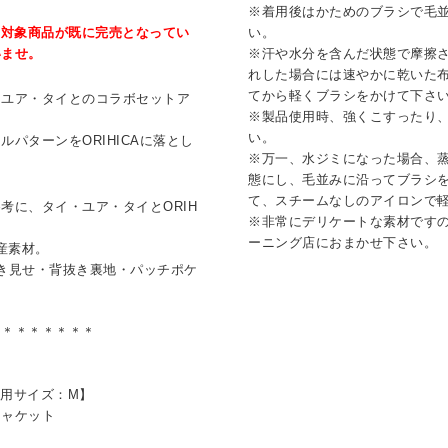
※着用後はかためのブラシで毛
、対象商品が既に完売となってい
い。
いませ。
※汗や水分を含んだ状態で摩擦
れした場合には速やかに乾いた
てから軽くブラシをかけて下さ
・ユア・タイとのコラボセットア
※製品使用時、強くこすったり
い。
パターンをORIHICAに落とし
※万一、水ジミになった場合、
態にし、毛並みに沿ってブラシ
て、スチームなしのアイロンで
考に、タイ・ユア・タイとORIH
※非常にデリケートな素材です
ーニング店におまかせ下さい。
産素材。
き見せ・背抜き裏地・パッチポケ
＊＊＊＊＊＊＊＊
着用サイズ：M】
ジャケット