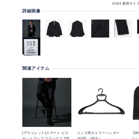
H183
着用サイズ
詳細画像
関連アイテム
[アウトレット]スマート ビズ
メンズ用キャリーハンガー
【W
セットアップ スラックス TIE
165円 （税込）
ツ・