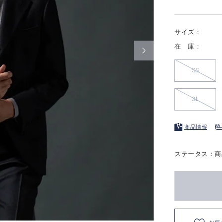
サイズ：
在 庫：
SS
3L
商品情報
ステータス：商