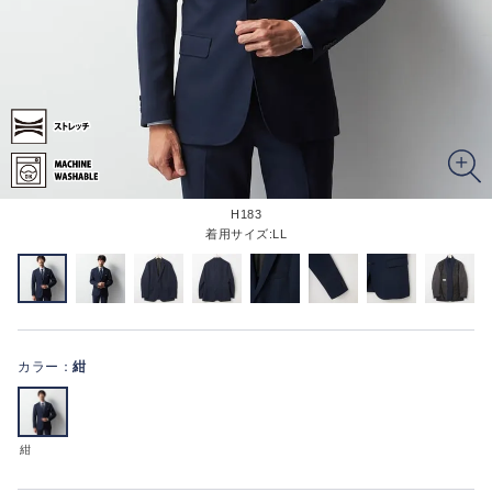
H183
着用サイズ:LL
カラー：
紺
紺