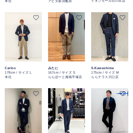
イオンモール日の出店
本社
アピタ新潟亀田
Carlos
S.Kawashima
みたに
178cm / サイズ L
175cm / サイズ M
167cm / サイズ S
本社
ららテラス川口店
ららぽーと湘南平塚店