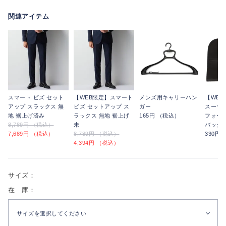
関連アイテム
スマート ビズ セット
【WEB限定】スマート
メンズ用キャリーハン
【WE
アップ スラックス 無
ビズ セットアップ ス
ガー
スーツ
地 裾上げ済み
ラックス 無地 裾上げ
165円 （税込）
フォー
8,789円 （税込）
未
バッグ
7,689円 （税込）
8,789円 （税込）
330円
4,394円 （税込）
サイズ：
在 庫：
サイズを選択してください