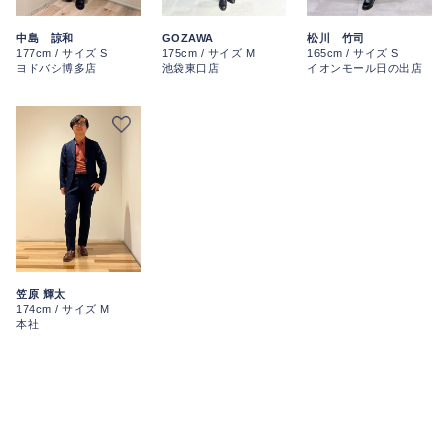
中島 諒和
GOZAWA
松川 竹司
177cm / サイズ S
175cm / サイズ M
165cm / サイズ S
ヨドバシ博多店
池袋東口店
イオンモール日の出店
笠原 輝太
174cm / サイズ M
本社