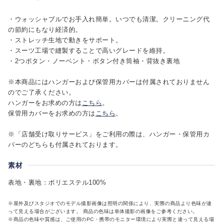
・ウォッシャブルでお手入れ簡単。いつでも清潔。クリーニング代
の節約にもなり経済的。
・ストレッチ生地で動きをサポート。
・スーツ工場で縫製することで高いグレードを維持。
・2つボタン・ノーベント・ボタン付き筒袖・背抜き裏地
※本商品にはハンガーおよび保管用カバーは付属されておりません
のでご了承ください。
ハンガーをお求めの方は
こちら
。
保管用カバーをお求めの方は
こちら
。
※「店舗受け取りサービス」をご利用の際は、ハンガー・保管用カ
バーのどちらも付属されております。
素材
表地・裏地：ポリエステル100%
※屋外及びスタジオでのモデル撮影画像は照明の関係により、実際の商品より色味が違
って見える場合がございます。 商品の色味は単体撮影の画像をご参考ください。
※商品の色味や質感は、ご使用のPC・携帯のモニター環境により実際と違って見える場