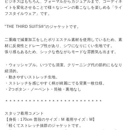
ビジネスはもちろん、フォーマルからカジュアルまで、コーディネ
イトを変化させることで様々なシーンの着こなしを楽しめる「ライ
フスタイルウェア」です。
"THE THIRD SUITS®"のジャケットです。
二重織で減量加工をしたポリエステル素材を使用しているため、素
材に反発性とドレープ性があり、シワになりにくい生地です。
張り感もあるため、シックな色ながらモードな雰囲気も出ます。
・ウォッシャブル。いつでも清潔。クリーニング代の節約にもなり
経済的。
・動きやすいストレッチ生地。
・ストレッチを感じやすく柄が綺麗にでる背裏一枚仕様。
・2つボタン・ノーベント・筒袖・裏地なし
＊＊＊＊＊＊＊＊＊＊＊＊＊＊＊＊＊＊＊＊＊＊＊＊＊
スタッフ着用コメント
【身長：170cm 普段のサイズ：M 着用サイズ：M】
「軽くてストレッチ抜群のジャケットです。