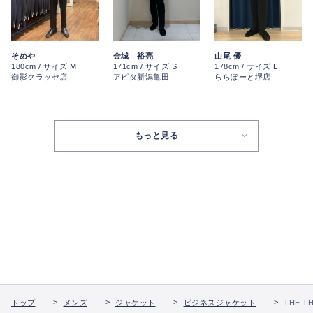
そめや
金城 裕亮
山尾 優
180cm / サイズ M
171cm / サイズ S
178cm / サイズ L
御影クラッセ店
アピタ新潟亀田
ららぽーと堺店
もっと見る
トップ
メンズ
ジャケット
ビジネスジャケット
THE T