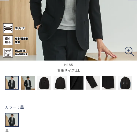
H185
着用サイズ:LL
カラー：
黒
黒