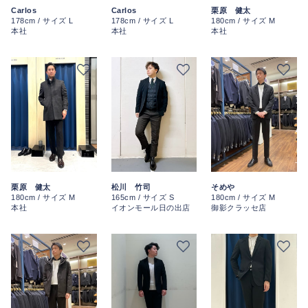
Carlos
Carlos
栗原 健太
178cm / サイズ L
178cm / サイズ L
180cm / サイズ M
本社
本社
本社
栗原 健太
松川 竹司
そめや
180cm / サイズ M
165cm / サイズ S
180cm / サイズ M
本社
イオンモール日の出店
御影クラッセ店