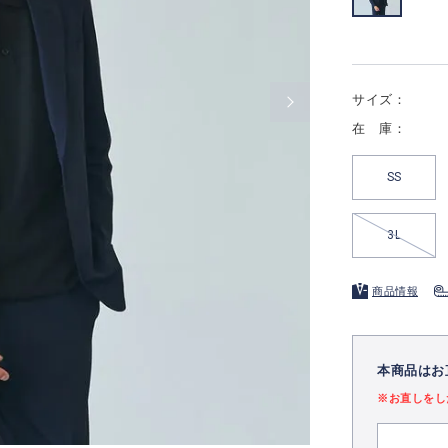
サイズ：
在 庫：
SS
3L
商品情報
本商品はお
※お直しをし