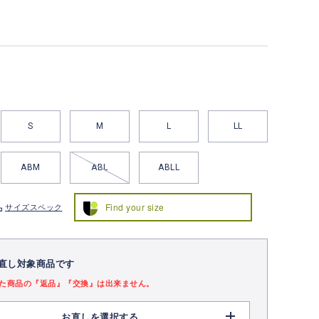
S
M
L
LL
ABM
ABL
ABLL
Find your size
サイズスペック
直し対象商品です
た商品の『返品』『交換』は出来ません。
お直しを選択する