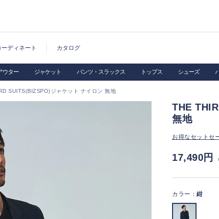
コーディネート
カタログ
アウター
ジャケット
パンツ・スラックス
トップス
シューズ
IRD SUITS(BIZSPO)ジャケット ナイロン 無地
THE TH
無地
お得なセットセ
17,490円
カラー：
紺