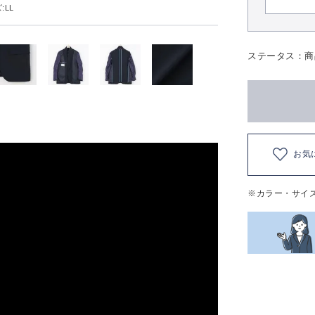
:LL
ステータス：商
お気
※カラー・サイ