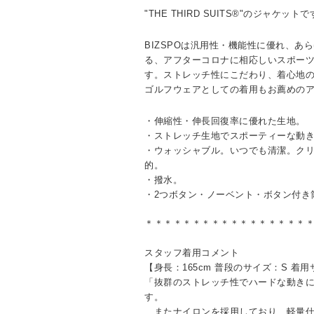
"THE THIRD SUITS®"のジャケット
BIZSPOは汎用性・機能性に優れ、あ
る、アフターコロナに相応しいスポー
す。ストレッチ性にこだわり、着心地
ゴルフウェアとしての着用もお薦めの
・伸縮性・伸長回復率に優れた生地。
・ストレッチ生地でスポーティーな動
・ウォッシャブル。いつでも清潔。ク
的。
・撥水。
・2つボタン・ノーベント・ボタン付き
＊＊＊＊＊＊＊＊＊＊＊＊＊＊＊＊＊
スタッフ着用コメント
【身長：165cm 普段のサイズ：S 着
「抜群のストレッチ性でハードな動き
す。
またナイロンを採用しており、軽量仕