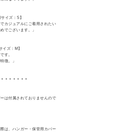
用サイズ：S】
日でカジュアルにご着用されたい
すめでございます。」
用サイズ：M】
トです。
特徴。」
＊＊＊＊＊＊＊＊
バーは付属されておりませんので
の際は、ハンガー・保管用カバー