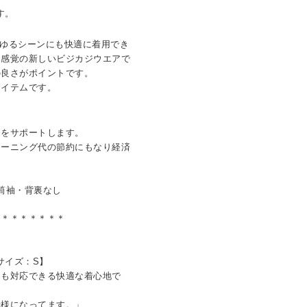
です。
らゆるシーンにも快適に着用でき
ツ感覚の新しいビジカジウエアで
の良さがポイントです。
アイテムです。
きをサポートします。
リーニング代の節約にもなり経済
筒袖・背裏なし
＊＊＊＊＊＊＊＊
用サイズ：S】
にも対応できる快適な着心地で
様になってます。」