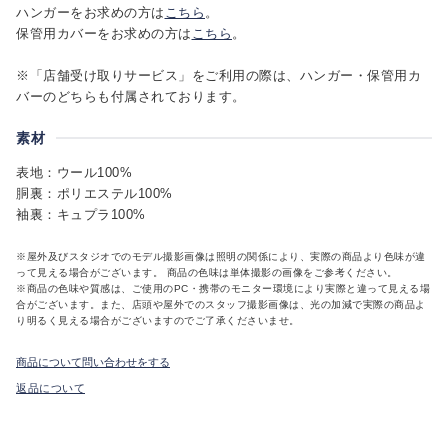
ハンガーをお求めの方は
こちら
。
保管用カバーをお求めの方は
こちら
。
※「店舗受け取りサービス」をご利用の際は、ハンガー・保管用カ
バーのどちらも付属されております。
素材
表地：ウール100%
胴裏：ポリエステル100%
袖裏：キュプラ100%
※屋外及びスタジオでのモデル撮影画像は照明の関係により、実際の商品より色味が違
って見える場合がございます。 商品の色味は単体撮影の画像をご参考ください。
※商品の色味や質感は、ご使用のPC・携帯のモニター環境により実際と違って見える場
合がございます。また、店頭や屋外でのスタッフ撮影画像は、光の加減で実際の商品よ
り明るく見える場合がございますのでご了承くださいませ。
商品について問い合わせをする
返品について