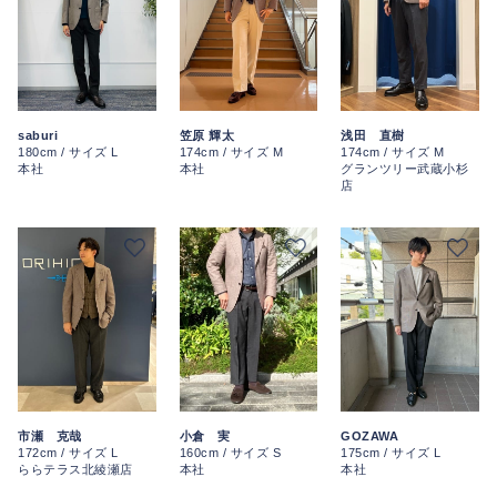
saburi
笠原 輝太
浅田 直樹
180cm / サイズ L
174cm / サイズ M
174cm / サイズ M
本社
本社
グランツリー武蔵小杉
店
市瀬 克哉
小倉 実
GOZAWA
172cm / サイズ L
160cm / サイズ S
175cm / サイズ L
ららテラス北綾瀬店
本社
本社