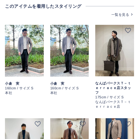
このアイテムを着用したスタイリング
一覧を見る
なんばパークスＴ－ｔ
小倉 実
小倉 実
ｅｒｒａｃｅ店スタッ
160cm / サイズ S
160cm / サイズ S
フ
本社
本社
175cm / サイズ S
なんばパークスＴ－ｔ
ｅｒｒａｃｅ店