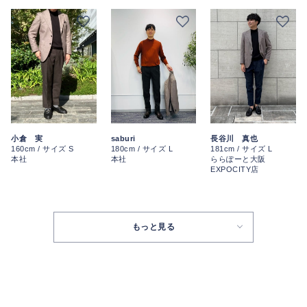
長谷川 真也
小倉 実
saburi
181cm / サイズ L
160cm / サイズ S
180cm / サイズ L
ららぽーと大阪
本社
本社
EXPOCITY店
もっと見る