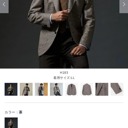
H183
着用サイズ:LL
カラー：
茶