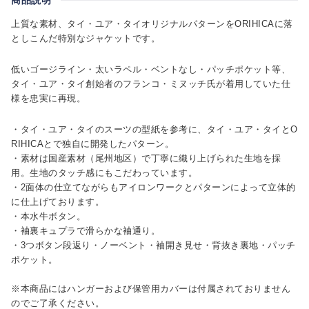
上質な素材、タイ・ユア・タイオリジナルパターンをORIHICAに落
としこんだ特別なジャケットです。
低いゴージライン・太いラペル・ベントなし・パッチポケット等、
タイ・ユア・タイ創始者のフランコ・ミヌッチ氏が着用していた仕
様を忠実に再現。
・タイ・ユア・タイのスーツの型紙を参考に、タイ・ユア・タイとO
RIHICAとで独自に開発したパターン。
・素材は国産素材（尾州地区）で丁寧に織り上げられた生地を採
用。生地のタッチ感にもこだわっています。
・2面体の仕立てながらもアイロンワークとパターンによって立体的
に仕上げております。
・本水牛ボタン。
・袖裏キュプラで滑らかな袖通り。
・3つボタン段返り・ノーベント・袖開き見せ・背抜き裏地・パッチ
ポケット。
※本商品にはハンガーおよび保管用カバーは付属されておりません
のでご了承ください。