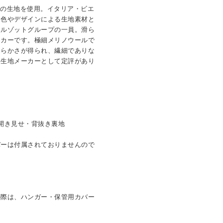
社の生地を使用。イタリア・ビエ
た色やデザインによる生地素材と
マルゾットグループの一員。滑ら
ーカーです。極細メリノウールで
柔らかさが得られ、繊細でありな
い生地メーカーとして定評があり
開き見せ・背抜き裏地
バーは付属されておりませんので
の際は、ハンガー・保管用カバー