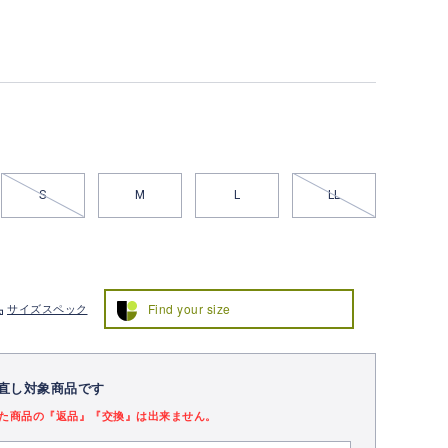
S
M
L
LL
Find your size
サイズスペック
直し対象商品です
た商品の『返品』『交換』は出来ません。