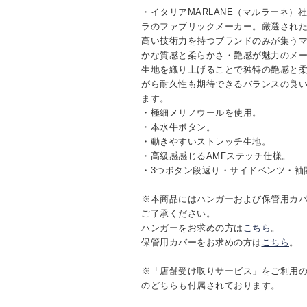
・イタリアMARLANE（マルラーネ）
ラのファブリックメーカー。厳選され
高い技術力を持つブランドのみが集う
かな質感と柔らかさ・艶感が魅力のメ
生地を織り上げることで独特の艶感と
がら耐久性も期待できるバランスの良
ます。
・極細メリノウールを使用。
・本水牛ボタン。
・動きやすいストレッチ生地。
・高級感感じるAMFステッチ仕様。
・3つボタン段返り・サイドベンツ・袖
※本商品にはハンガーおよび保管用カ
ご了承ください。
ハンガーをお求めの方は
こちら
。
保管用カバーをお求めの方は
こちら
。
※「店舗受け取りサービス」をご利用
のどちらも付属されております。