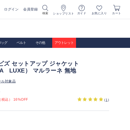
ログイン
会員登録
お気に入り
検索
ガイド
カート
ショップリスト
バッグ
ベルト
その他
アウトレット
ビズ セットアップ ジャケット
CA LUXE） マルラーネ 無地
ール対象品
）
税込） 16%OFF
(
1
)