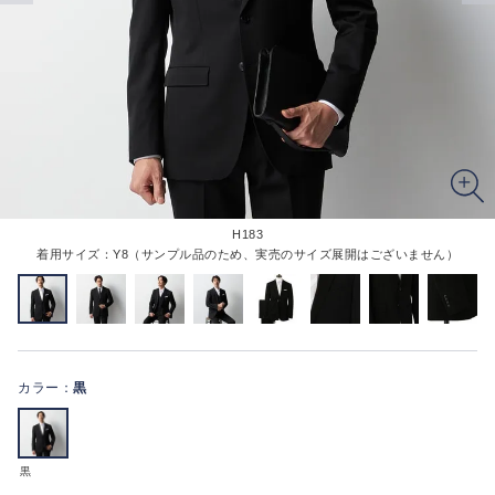
H183
着用サイズ：Y8（サンプル品のため、実売のサイズ展開はございません）
カラー：
黒
黒