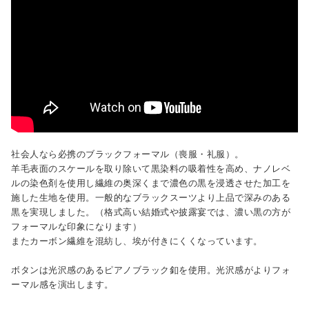
社会人なら必携のブラックフォーマル（喪服・礼服）。
羊毛表面のスケールを取り除いて黒染料の吸着性を高め、ナノレベ
ルの染色剤を使用し繊維の奥深くまで濃色の黒を浸透させた加工を
施した生地を使用。一般的なブラックスーツより上品で深みのある
黒を実現しました。（格式高い結婚式や披露宴では、濃い黒の方が
フォーマルな印象になります）
またカーボン繊維を混紡し、埃が付きにくくなっています。
ボタンは光沢感のあるピアノブラック釦を使用。光沢感がよりフォ
ーマル感を演出します。