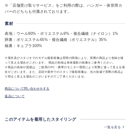
※「店舗受け取りサービス」をご利用の際は、ハンガー・保管用カ
バーのどちらも付属されております。
素材
表地：ウール90%・ポリエステル9%・複合繊維（ナイロン）1%
胴裏：ポリエステル65%・複合繊維（ポリエステル）35%
袖裏：キュプラ100%
※屋外及びスタジオでのモデル撮影画像は照明の関係により、実際の商品より色味が違
って見える場合がございます。 商品の色味は単体撮影の画像をご参考ください。
※商品の色味や質感は、ご使用のPC・携帯のモニター環境により実際と違って見える場
合がございます。また、店頭や屋外でのスタッフ撮影画像は、光の加減で実際の商品よ
り明るく見える場合がございますのでご了承くださいませ。
商品について問い合わせをする
返品について
このアイテムを着用したスタイリング
一覧を見る