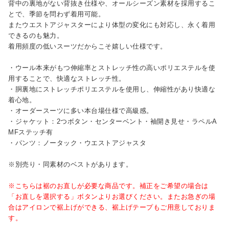
背中の裏地がない背抜き仕様や、オールシーズン素材を採用するこ
とで、季節を問わず着用可能。
またウエストアジャスターにより体型の変化にも対応し、永く着用
できるのも魅力。
着用頻度の低いスーツだからこそ嬉しい仕様です。
・ウール本来がもつ伸縮率とストレッチ性の高いポリエステルを使
用することで、快適なストレッチ性。
・胴裏地にストレッチポリエステルを使用し、伸縮性があり快適な
着心地。
・オーダースーツに多い本台場仕様で高級感。
・ジャケット：2つボタン・センターベント・袖開き見せ・ラペルA
MFステッチ有
・パンツ：ノータック・ウエストアジャスタ
※別売り・同素材のベストがあります。
※こちらは裾のお直しが必要な商品です。補正をご希望の場合は
「お直しを選択する」ボタンよりお選びください。またお急ぎの場
合はアイロンで裾上げができる、裾上げテープもご用意しておりま
す。