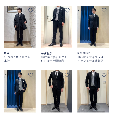
B.A
かざおか
KEISUKE
167cm / サイズ Y 4
162cm / サイズ Y 4
168cm / サイズ Y 4
本社
ららぽーと沼津店
イオンモール豊川店