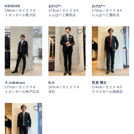
KEISUKE
おのぴー
おのぴー
168cm / サイズ Y 4
173cm / サイズ A 4
173cm / サイズ A 4
イオンモール豊川店
ららぽーと磐田店
ららぽーと磐田店
Ｋ.nakahara
B.A
笠原 輝太
177cm / サイズ Y 6
167cm / サイズ Y 4
174cm / サイズ A 5
イオンモール神戸北店
本社
テラスモール湘南店