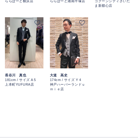
ららぽーと横浜店
コクーンシティさいた
ららぽーと湘南平塚店
ま新都心店
大道 高史
長谷川 真也
174cm / サイズ Y 4
181cm / サイズ A 5
神戸ハーバーランドｕ
上本町YUFURA店
ｍｉｅ店