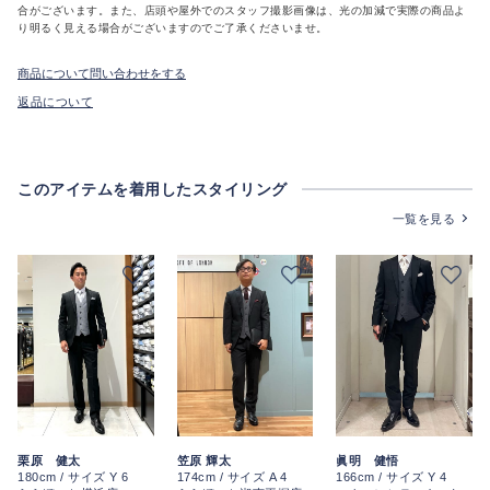
合がございます。また、店頭や屋外でのスタッフ撮影画像は、光の加減で実際の商品よ
り明るく見える場合がございますのでご了承くださいませ。
商品について問い合わせをする
返品について
このアイテムを着用したスタイリング
一覧を見る
栗原 健太
眞明 健悟
笠原 輝太
180cm / サイズ Y 6
166cm / サイズ Y 4
174cm / サイズ A 4