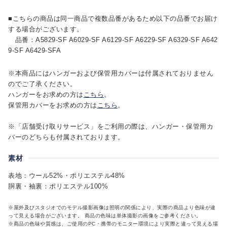
■こちらの商品は同一商品で複数品番があるため以下の品番でお届け
する場合がございます。
品番：A5829-SF A6029-SF A6129-SF A6229-SF A6329-SF A642
9-SF A6429-SFA
※本商品にはハンガーおよび保管用カバーは付属されておりません
のでご了承ください。
ハンガーをお求めの方は
こちら
。
保管用カバーをお求めの方は
こちら
。
※「店舗受け取りサービス」をご利用の際は、ハンガー・保管用カ
バーのどちらも付属されております。
素材
表地：ウール52%・ポリエステル48%
胴裏・袖裏：ポリエステル100%
※屋外及びスタジオでのモデル撮影画像は照明の関係により、実際の商品より色味が違
って見える場合がございます。 商品の色味は単体撮影の画像をご参考ください。
※商品の色味や質感は、ご使用のPC・携帯のモニター環境により実際と違って見える場