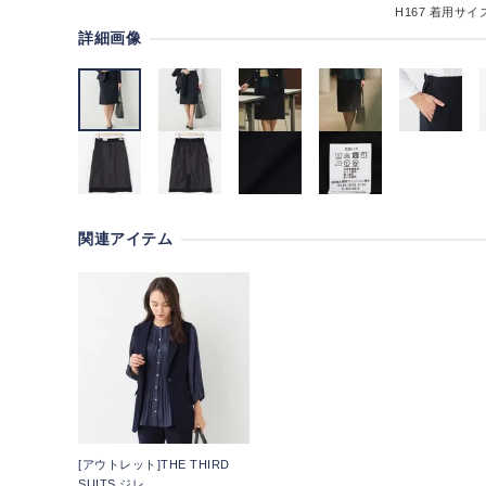
H167
着用サイズ
詳細画像
関連アイテム
[アウトレット]THE THIRD
SUITS ジレ