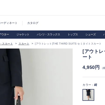
コーディネート
カタログ
アウター
ジャケット
パンツ・スラックス
トップス
シューズ
・スカート
スカート
[アウトレット]THE THIRD SUITS セミタイトスカート
[アウトレッ
ート
4,950円
（
カラー：
紺