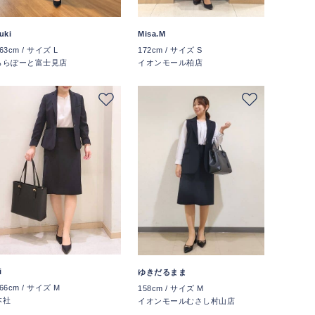
uki
Misa.M
63cm / サイズ L
172cm / サイズ S
ららぽーと富士見店
イオンモール柏店
i
ゆきだるまま
66cm / サイズ M
158cm / サイズ M
本社
イオンモールむさし村山店