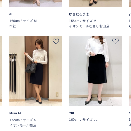
ai
ゆきだるまま
y
166cm / サイズ M
158cm / サイズ M
1
本社
イオンモールむさし村山店
Yui
a
Misa.M
160cm / サイズ LL
1
172cm / サイズ S
イオンモール柏店