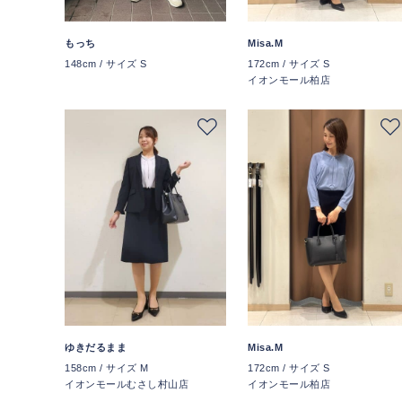
もっち
Misa.M
148cm / サイズ S
172cm / サイズ S
イオンモール柏店
ゆきだるまま
Misa.M
158cm / サイズ M
172cm / サイズ S
イオンモールむさし村山店
イオンモール柏店