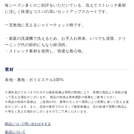
毎シーズン多くのご好評をいただいている、洗えてストレッチ素材
に涼しく快適なコスパの高いセットアップスカートです。
一見無地に見えるシャドーチェック柄です。
・家庭の洗濯機で洗えるため、お手入れ簡単。いつでも清潔。クリ
ーニング代の節約にもなり経済的。
・ストレッチ素材を使用し、快適な着心地。
素材
表地・裏地：ポリエステル100%
※屋外及びスタジオでのモデル撮影画像は照明の関係により、実際の商品より色味が違
って見える場合がございます。 商品の色味は単体撮影の画像をご参考ください。
※商品の色味や質感は、ご使用のPC・携帯のモニター環境により実際と違って見える場
合がございます。また、店頭や屋外でのスタッフ撮影画像は、光の加減で実際の商品よ
り明るく見える場合がございますのでご了承くださいませ。
商品について問い合わせをする
返品について