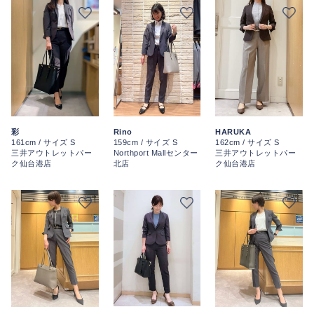
彩
Rino
HARUKA
161cm / サイズ S
159cm / サイズ S
162cm / サイズ S
三井アウトレットパー
Northport Mallセンター
三井アウトレットパー
ク仙台港店
北店
ク仙台港店