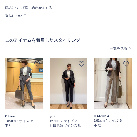
商品について問い合わせをする
返品について
このアイテムを着用したスタイリング
一覧を見る
HARUKA
Chisa
yui
162cm / サイズ S
166cm / サイズ M
162cm / サイズ S
本社
本社
町田東急ツインズ店