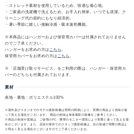
・ストレッチ素材を使用しているため、快適な着心地。
・ご家庭の洗濯機で洗えるため、お手入れ簡単。いつでも清潔。ク
リーニング代の節約にもなり経済的。
・暑い季節に嬉しい接触冷感・吸水速乾機能。
※本商品にはハンガーおよび保管用カバーは付属されておりません
のでご了承ください。
ハンガーをお求めの方は
こちら
。
保管用カバーをお求めの方は
こちら
。
※「店舗受け取りサービス」をご利用の際は、ハンガー・保管用カ
バーのどちらも付属されております。
素材
表地・裏地：ポリエステル100%
※屋外及びスタジオでのモデル撮影画像は照明の関係により、実際の商品より色味が違
って見える場合がございます。 商品の色味は単体撮影の画像をご参考ください。
※商品の色味や質感は、ご使用のPC・携帯のモニター環境により実際と違って見える場
合がございます。また、店頭や屋外でのスタッフ撮影画像は、光の加減で実際の商品よ
り明るく見える場合がございますのでご了承くださいませ。