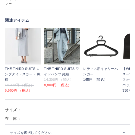
レー
関連アイテム
THE THIRD SUITS ロ
THE THIRD SUITS ワ
レディス用キャリーハ
【WE
ングタイトスカート 織
イドパンツ 織柄
ンガー
スーツ
柄
14,300円 （税込）
165円 （税込）
フォー
14,300円 （税込）
8,800円 （税込）
バッグ
6,600円 （税込）
330円
サイズ：
在 庫：
サイズを選択してください