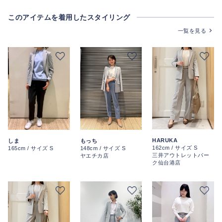
このアイテムを着用したスタイリング
一覧を見る
HARUKA
しま
もっち
162cm / サイズ S
165cm / サイズ S
148cm / サイズ S
三井アウトレットパー
ヤエチカ店
ク仙台港店