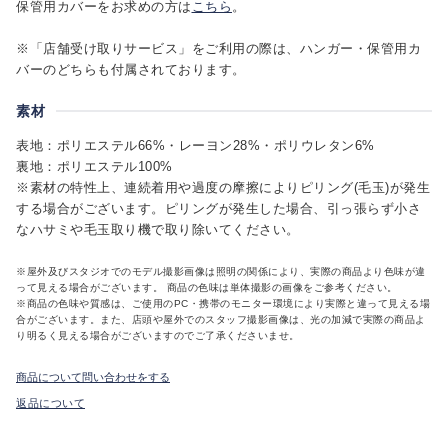
保管用カバーをお求めの方は
こちら
。
※「店舗受け取りサービス」をご利用の際は、ハンガー・保管用カ
バーのどちらも付属されております。
素材
表地：ポリエステル66%・レーヨン28%・ポリウレタン6%
裏地：ポリエステル100%
※素材の特性上、連続着用や過度の摩擦によりピリング(毛玉)が発生
する場合がございます。ピリングが発生した場合、引っ張らず小さ
なハサミや毛玉取り機で取り除いてください。
※屋外及びスタジオでのモデル撮影画像は照明の関係により、実際の商品より色味が違
って見える場合がございます。 商品の色味は単体撮影の画像をご参考ください。
※商品の色味や質感は、ご使用のPC・携帯のモニター環境により実際と違って見える場
合がございます。また、店頭や屋外でのスタッフ撮影画像は、光の加減で実際の商品よ
り明るく見える場合がございますのでご了承くださいませ。
商品について問い合わせをする
返品について