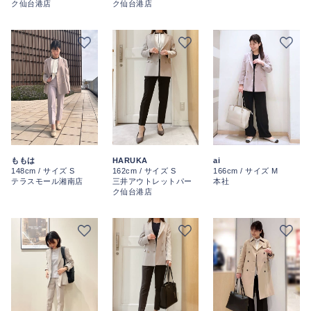
ク仙台港店
ク仙台港店
HARUKA
ai
ももは
162cm / サイズ S
166cm / サイズ M
148cm / サイズ S
三井アウトレットパー
本社
テラスモール湘南店
ク仙台港店