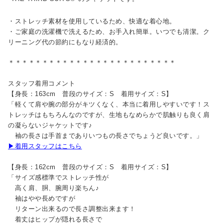
・ストレッチ素材を使用しているため、快適な着心地。
・ご家庭の洗濯機で洗えるため、お手入れ簡単。いつでも清潔。ク
リーニング代の節約にもなり経済的。
＊＊＊＊＊＊＊＊＊＊＊＊＊＊＊＊＊＊＊＊＊＊＊＊＊
スタッフ着用コメント
【身長：163cm 普段のサイズ：S 着用サイズ：S】
「軽くて肩や腕の部分がキツくなく、本当に着用しやすいです！ス
トレッチはもちろんなのですが、生地もなめらかで肌触りも良く肩
の凝らないジャケットです♪
袖の長さは手首までありいつもの長さでちょうど良いです。」
▶着用スタッフはこちら
【身長：162cm 普段のサイズ：S 着用サイズ：S】
「サイズ感標準でストレッチ性が
高く肩、胴、腕周り楽ちん♪
袖はやや長めですが
リターン出来るので長さ調整出来ます！
着丈はヒップが隠れる長さで