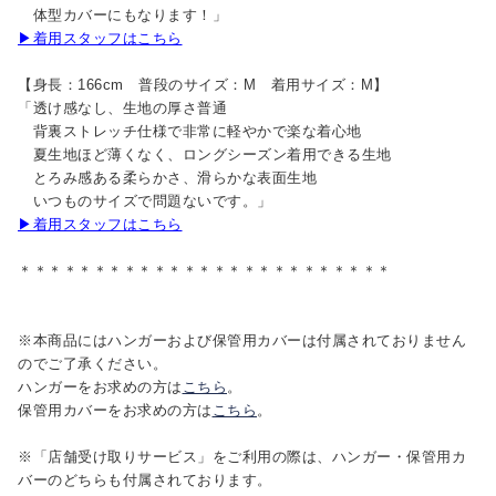
体型カバーにもなります！」
▶着用スタッフはこちら
【身長：166cm 普段のサイズ：M 着用サイズ：M】
「透け感なし、生地の厚さ普通
背裏ストレッチ仕様で非常に軽やかで楽な着心地
夏生地ほど薄くなく、ロングシーズン着用できる生地
とろみ感ある柔らかさ、滑らかな表面生地
いつものサイズで問題ないです。」
▶着用スタッフはこちら
＊＊＊＊＊＊＊＊＊＊＊＊＊＊＊＊＊＊＊＊＊＊＊＊＊
※本商品にはハンガーおよび保管用カバーは付属されておりません
のでご了承ください。
ハンガーをお求めの方は
こちら
。
保管用カバーをお求めの方は
こちら
。
※「店舗受け取りサービス」をご利用の際は、ハンガー・保管用カ
バーのどちらも付属されております。