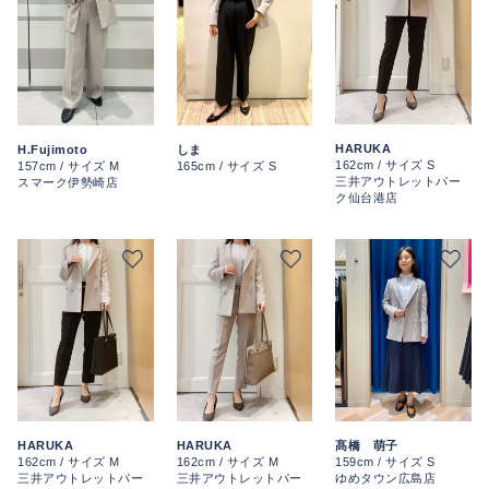
HARUKA
H.Fujimoto
しま
162cm / サイズ S
157cm / サイズ M
165cm / サイズ S
三井アウトレットパー
スマーク伊勢崎店
ク仙台港店
HARUKA
HARUKA
髙橋 萌子
162cm / サイズ M
162cm / サイズ M
159cm / サイズ S
三井アウトレットパー
三井アウトレットパー
ゆめタウン広島店