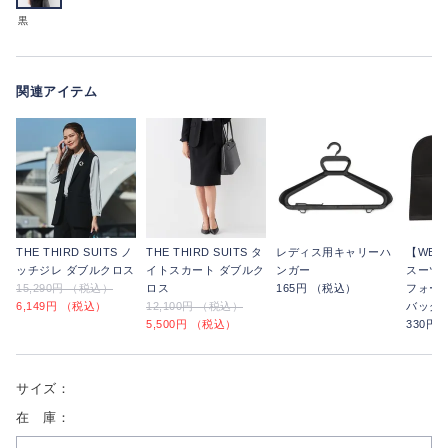
黒
関連アイテム
THE THIRD SUITS ノ
THE THIRD SUITS タ
レディス用キャリーハ
【WE
ッチジレ ダブルクロス
イトスカート ダブルク
ンガー
スーツ
15,290円 （税込）
ロス
165円 （税込）
フォー
6,149円 （税込）
12,100円 （税込）
バッグ
5,500円 （税込）
330円
サイズ：
在 庫：