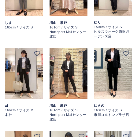
ゆり
しま
増山 果純
150cm / サイズ S
165cm / サイズ S
161cm / サイズ S
ヒルズウォーク徳重ガ
Northport Mallセンター
ーデンズ店
北店
ai
増山 果純
ゆきの
166cm / サイズ M
161cm / サイズ S
163cm / サイズ S
本社
Northport Mallセンター
市川コルトンプラザ店
北店