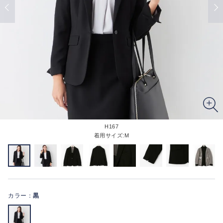
H167
着用サイズ:M
カラー：
黒