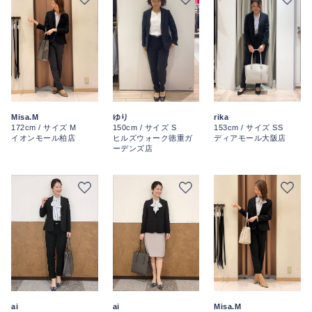
Misa.M
ゆり
rika
172cm / サイズ M
150cm / サイズ S
153cm / サイズ SS
イオンモール柏店
ヒルズウォーク徳重ガ
ディアモール大阪店
ーデンズ店
ai
ai
Misa.M